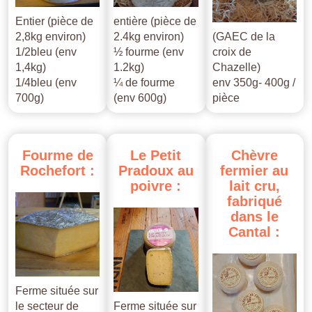
Entier (pièce de
entière (pièce de
2,8kg environ)
2.4kg environ)
(GAEC de la
1/2bleu (env
½ fourme (env
croix de
1,4kg)
1.2kg)
Chazelle)
1/4bleu (env
¼ de fourme
env 350g- 400g /
700g)
(env 600g)
pièce
Fourme
de
Le
Petit
Chèvre
Rochefort
:
Pradoux
au
fermier
au
poivre
:
lait
cru,
fabriqué
dans
le
Cantal
:
Ferme située sur
le secteur de
Ferme située sur