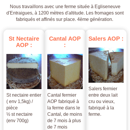
Nous travaillons avec une ferme située à Egliseneuve
d'Entraigues, à 1200 mètres d'altitude. Les fromages sont
fabriqués et affinés sur place. 4ème génération.
St
Nectaire
Cantal
AOP
Salers
AOP
:
AOP
:
:
Salers fermier
St nectaire entier
Cantal fermier
entre deux lait
( env 1,5kg) /
AOP fabriqué à
cru ou vieux,
pièce
la ferme dans le
fabriqué à la
½ st nectaire
Cantal, de moins
ferme.
(env 700g)
de 7 mois à plus
de 7 mois