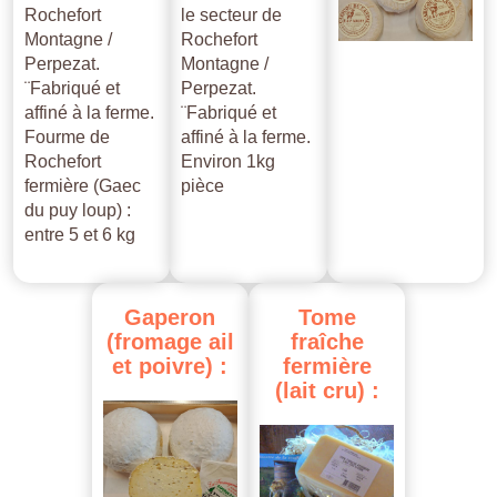
Rochefort
le secteur de
Montagne /
Rochefort
Perpezat.
Montagne /
¨Fabriqué et
Perpezat.
affiné à la ferme.
¨Fabriqué et
Fourme de
affiné à la ferme.
Rochefort
Environ 1kg
fermière (Gaec
pièce
du puy loup) :
entre 5 et 6 kg
Gaperon
Tome
(fromage
ail
fraîche
et
poivre)
:
fermière
(lait
cru)
: