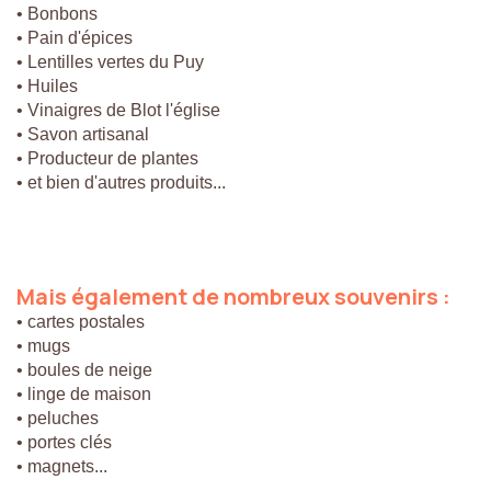
• Bonbons
• Pain d'épices
• Lentilles vertes du Puy
• Huiles
• Vinaigres de Blot l'église
• Savon artisanal
• Producteur de plantes
• et bien d'autres produits...
Mais
également
de
nombreux
souvenirs
:
• cartes postales
• mugs
• boules de neige
• linge de maison
• peluches
• portes clés
• magnets...