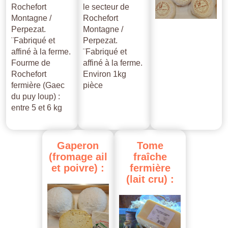
Rochefort
le secteur de
Montagne /
Rochefort
Perpezat.
Montagne /
¨Fabriqué et
Perpezat.
affiné à la ferme.
¨Fabriqué et
Fourme de
affiné à la ferme.
Rochefort
Environ 1kg
fermière (Gaec
pièce
du puy loup) :
entre 5 et 6 kg
Gaperon
Tome
(fromage
ail
fraîche
et
poivre)
:
fermière
(lait
cru)
: