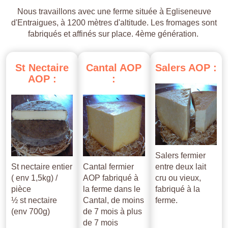
Nous travaillons avec une ferme située à Egliseneuve
d'Entraigues, à 1200 mètres d'altitude. Les fromages sont
fabriqués et affinés sur place. 4ème génération.
St
Nectaire
Cantal
AOP
Salers
AOP
:
AOP
:
:
Salers fermier
St nectaire entier
Cantal fermier
entre deux lait
( env 1,5kg) /
AOP fabriqué à
cru ou vieux,
pièce
la ferme dans le
fabriqué à la
½ st nectaire
Cantal, de moins
ferme.
(env 700g)
de 7 mois à plus
de 7 mois