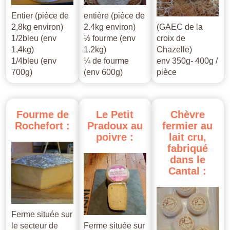
Entier (pièce de
entière (pièce de
2,8kg environ)
2.4kg environ)
(GAEC de la
1/2bleu (env
½ fourme (env
croix de
1,4kg)
1.2kg)
Chazelle)
1/4bleu (env
¼ de fourme
env 350g- 400g /
700g)
(env 600g)
pièce
Fourme
de
Le
Petit
Chèvre
Rochefort
:
Pradoux
au
fermier
au
poivre
:
lait
cru,
fabriqué
dans
le
Cantal
:
Ferme située sur
le secteur de
Ferme située sur