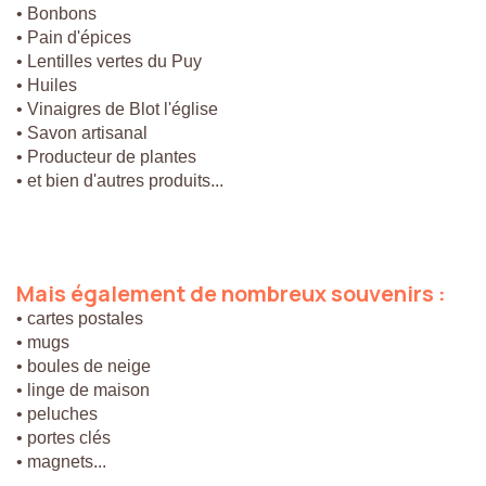
• Bonbons
• Pain d'épices
• Lentilles vertes du Puy
• Huiles
• Vinaigres de Blot l'église
• Savon artisanal
• Producteur de plantes
• et bien d'autres produits...
Mais
également
de
nombreux
souvenirs
:
• cartes postales
• mugs
• boules de neige
• linge de maison
• peluches
• portes clés
• magnets...