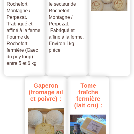
Rochefort
le secteur de
Montagne /
Rochefort
Perpezat.
Montagne /
¨Fabriqué et
Perpezat.
affiné à la ferme.
¨Fabriqué et
Fourme de
affiné à la ferme.
Rochefort
Environ 1kg
fermière (Gaec
pièce
du puy loup) :
entre 5 et 6 kg
Gaperon
Tome
(fromage
ail
fraîche
et
poivre)
:
fermière
(lait
cru)
: