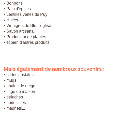
• Bonbons
• Pain d'épices
• Lentilles vertes du Puy
• Huiles
• Vinaigres de Blot l'église
• Savon artisanal
• Producteur de plantes
• et bien d'autres produits...
Mais
également
de
nombreux
souvenirs
:
• cartes postales
• mugs
• boules de neige
• linge de maison
• peluches
• portes clés
• magnets...