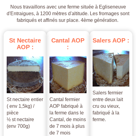
Nous travaillons avec une ferme située à Egliseneuve
d'Entraigues, à 1200 mètres d'altitude. Les fromages sont
fabriqués et affinés sur place. 4ème génération.
St
Nectaire
Cantal
AOP
Salers
AOP
:
AOP
:
:
Salers fermier
St nectaire entier
Cantal fermier
entre deux lait
( env 1,5kg) /
AOP fabriqué à
cru ou vieux,
pièce
la ferme dans le
fabriqué à la
½ st nectaire
Cantal, de moins
ferme.
(env 700g)
de 7 mois à plus
de 7 mois