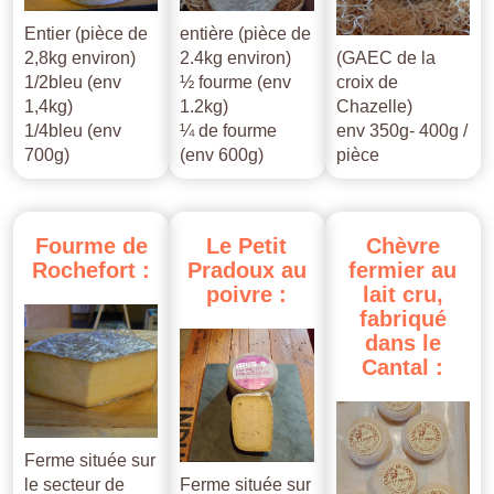
Entier (pièce de
entière (pièce de
2,8kg environ)
2.4kg environ)
(GAEC de la
1/2bleu (env
½ fourme (env
croix de
1,4kg)
1.2kg)
Chazelle)
1/4bleu (env
¼ de fourme
env 350g- 400g /
700g)
(env 600g)
pièce
Fourme
de
Le
Petit
Chèvre
Rochefort
:
Pradoux
au
fermier
au
poivre
:
lait
cru,
fabriqué
dans
le
Cantal
:
Ferme située sur
le secteur de
Ferme située sur