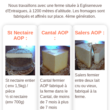
Nous travaillons avec une ferme située à Egliseneuve
d'Entraigues, à 1200 mètres d'altitude. Les fromages sont
fabriqués et affinés sur place. 4ème génération.
St
Nectaire
Cantal
AOP
Salers
AOP
:
AOP
:
:
Salers fermier
St nectaire entier
Cantal fermier
entre deux lait
( env 1,5kg) /
AOP fabriqué à
cru ou vieux,
pièce
la ferme dans le
fabriqué à la
½ st nectaire
Cantal, de moins
ferme.
(env 700g)
de 7 mois à plus
de 7 mois