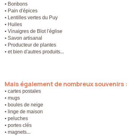
• Bonbons
• Pain d'épices
• Lentilles vertes du Puy
• Huiles
• Vinaigres de Blot l'église
• Savon artisanal
• Producteur de plantes
• et bien d'autres produits...
Mais
également
de
nombreux
souvenirs
:
• cartes postales
• mugs
• boules de neige
• linge de maison
• peluches
• portes clés
• magnets...