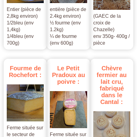
Entier (pièce de
entière (pièce de
2,8kg environ)
2.4kg environ)
(GAEC de la
1/2bleu (env
½ fourme (env
croix de
1,4kg)
1.2kg)
Chazelle)
1/4bleu (env
¼ de fourme
env 350g- 400g /
700g)
(env 600g)
pièce
Fourme
de
Le
Petit
Chèvre
Rochefort
:
Pradoux
au
fermier
au
poivre
:
lait
cru,
fabriqué
dans
le
Cantal
:
Ferme située sur
le secteur de
Ferme située sur