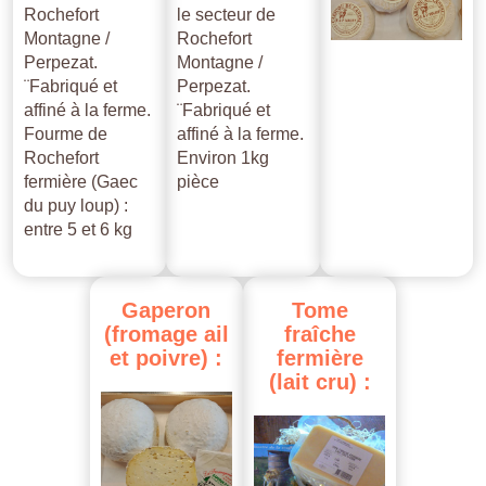
Rochefort
le secteur de
Montagne /
Rochefort
Perpezat.
Montagne /
¨Fabriqué et
Perpezat.
affiné à la ferme.
¨Fabriqué et
Fourme de
affiné à la ferme.
Rochefort
Environ 1kg
fermière (Gaec
pièce
du puy loup) :
entre 5 et 6 kg
Gaperon
Tome
(fromage
ail
fraîche
et
poivre)
:
fermière
(lait
cru)
: