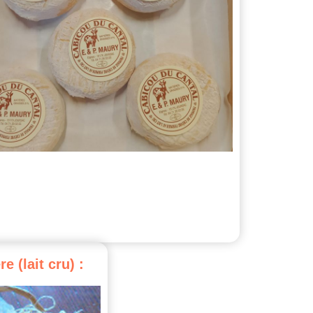
re
(lait
cru)
: