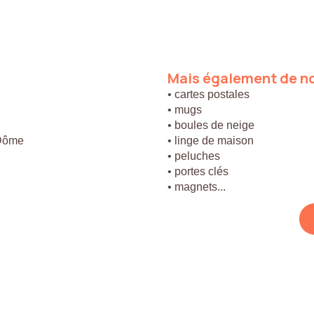
Mais
également
de
n
• cartes postales
• mugs
• boules de neige
 Dôme
• linge de maison
• peluches
• portes clés
• magnets...