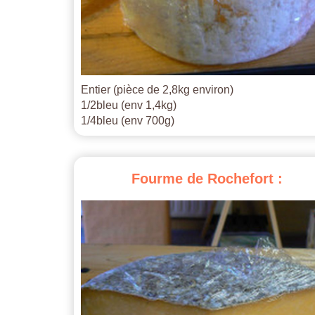
Entier (pièce de 2,8kg environ)
1/2bleu (env 1,4kg)
1/4bleu (env 700g)
Fourme
de
Rochefort
: