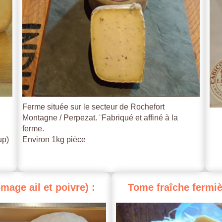
Ferme située sur le secteur de Rochefort
Montagne / Perpezat. ¨Fabriqué et affiné à la
ferme.
up)
Environ 1kg pièce
omage
ail
et
poivre)
:
Tome
fraîche
fermiè