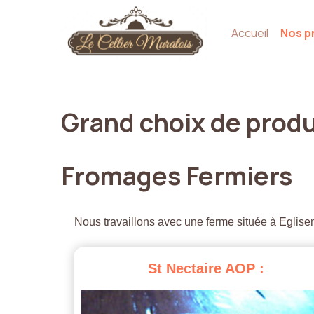
Accueil
Nos p
Grand
choix
de
produ
Fromages
Fermiers
Nous travaillons avec une ferme située à Eglisen
St
Nectaire
AOP
: