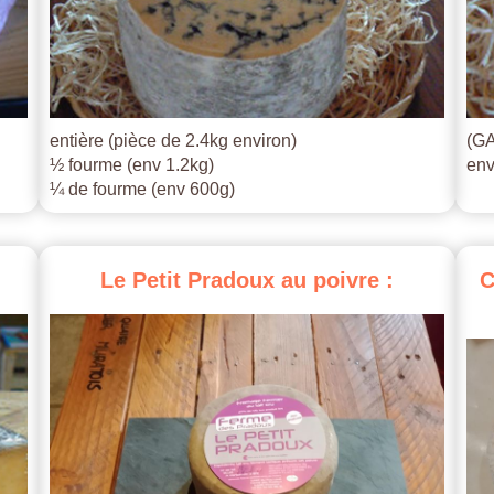
entière (pièce de 2.4kg environ)
(GA
½ fourme (env 1.2kg)
env
¼ de fourme (env 600g)
Le
Petit
Pradoux
au
poivre
:
C