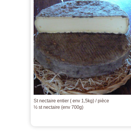
St nectaire entier ( env 1,5kg) / pièce
½ st nectaire (env 700g)