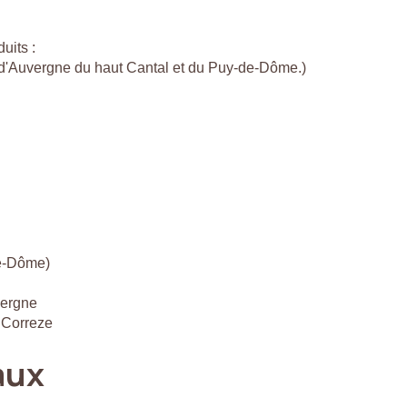
uits :
c d'Auvergne du haut Cantal et du Puy-de-Dôme.)
de-Dôme)
vergne
 Correze
aux