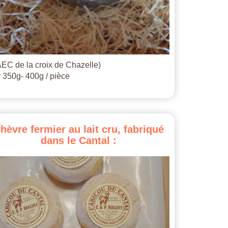
EC de la croix de Chazelle)
 350g- 400g / pièce
hèvre
fermier
au
lait
cru,
fabriqué
dans
le
Cantal
: