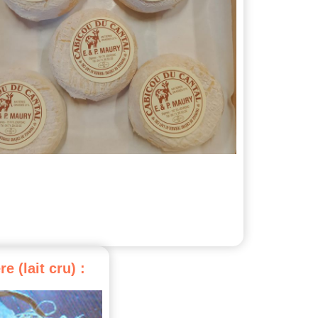
re
(lait
cru)
: