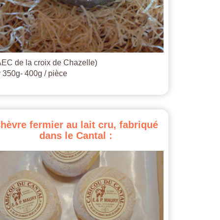
EC de la croix de Chazelle)
 350g- 400g / pièce
hèvre
fermier
au
lait
cru,
fabriqué
dans
le
Cantal
: