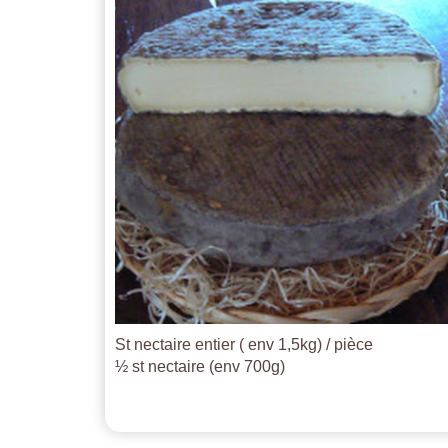
St nectaire entier ( env 1,5kg) / pièce
½ st nectaire (env 700g)