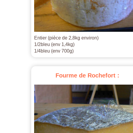
Entier (pièce de 2,8kg environ)
1/2bleu (env 1,4kg)
1/4bleu (env 700g)
Fourme
de
Rochefort
: