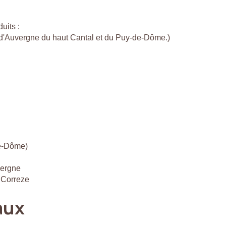
uits :
c d'Auvergne du haut Cantal et du Puy-de-Dôme.)
de-Dôme)
vergne
 Correze
aux