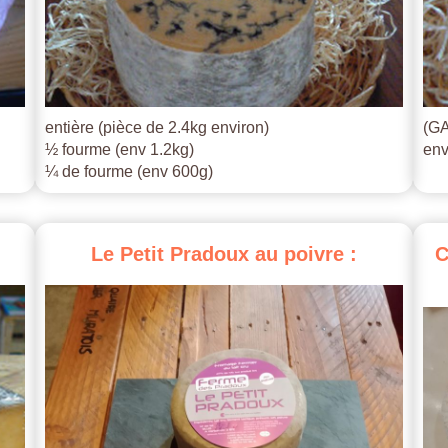
entière (pièce de 2.4kg environ)
(GA
½ fourme (env 1.2kg)
env
¼ de fourme (env 600g)
Le
Petit
Pradoux
au
poivre
:
C