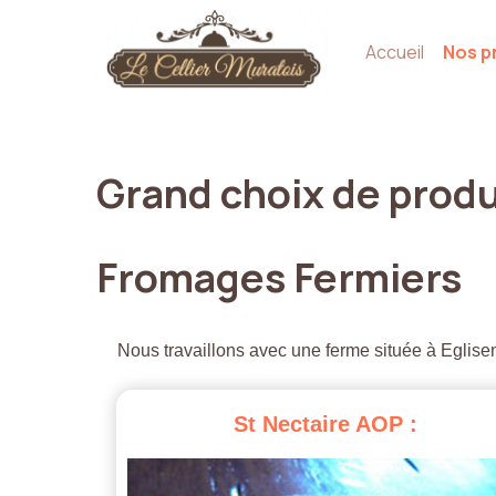
Accueil
Nos p
Grand
choix
de
produ
Fromages
Fermiers
Nous travaillons avec une ferme située à Eglisen
St
Nectaire
AOP
: