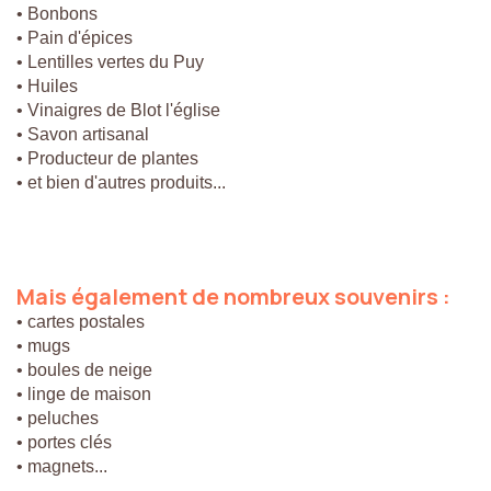
• Bonbons
• Pain d'épices
• Lentilles vertes du Puy
• Huiles
• Vinaigres de Blot l'église
• Savon artisanal
• Producteur de plantes
• et bien d'autres produits...
Mais
également
de
nombreux
souvenirs
:
• cartes postales
• mugs
• boules de neige
• linge de maison
• peluches
• portes clés
• magnets...