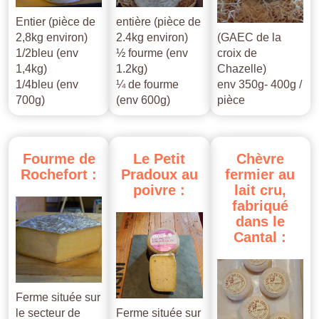
Entier (pièce de
entière (pièce de
2,8kg environ)
2.4kg environ)
(GAEC de la
1/2bleu (env
½ fourme (env
croix de
1,4kg)
1.2kg)
Chazelle)
1/4bleu (env
¼ de fourme
env 350g- 400g /
700g)
(env 600g)
pièce
Fourme
de
Le
Petit
Chèvre
Rochefort
:
Pradoux
au
fermier
au
poivre
:
lait
cru,
fabriqué
dans
le
Cantal
:
Ferme située sur
le secteur de
Ferme située sur