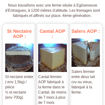
Nous travaillons avec une ferme située à Egliseneuve
d'Entraigues, à 1200 mètres d'altitude. Les fromages sont
fabriqués et affinés sur place. 4ème génération.
St
Nectaire
Cantal
AOP
Salers
AOP
:
AOP
:
:
Salers fermier
St nectaire entier
Cantal fermier
entre deux lait
( env 1,5kg) /
AOP fabriqué à
cru ou vieux,
pièce
la ferme dans le
fabriqué à la
½ st nectaire
Cantal, de moins
ferme.
(env 700g)
de 7 mois à plus
de 7 mois