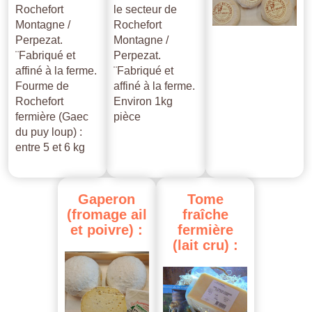
Rochefort
le secteur de
Montagne /
Rochefort
Perpezat.
Montagne /
¨Fabriqué et
Perpezat.
affiné à la ferme.
¨Fabriqué et
Fourme de
affiné à la ferme.
Rochefort
Environ 1kg
fermière (Gaec
pièce
du puy loup) :
entre 5 et 6 kg
Gaperon
Tome
(fromage
ail
fraîche
et
poivre)
:
fermière
(lait
cru)
: