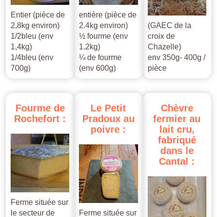
Entier (pièce de
entière (pièce de
2,8kg environ)
2.4kg environ)
(GAEC de la
1/2bleu (env
½ fourme (env
croix de
1,4kg)
1.2kg)
Chazelle)
1/4bleu (env
¼ de fourme
env 350g- 400g /
700g)
(env 600g)
pièce
Fourme
de
Le
Petit
Chèvre
Rochefort
:
Pradoux
au
fermier
au
poivre
:
lait
cru,
fabriqué
dans
le
Cantal
:
Ferme située sur
le secteur de
Ferme située sur