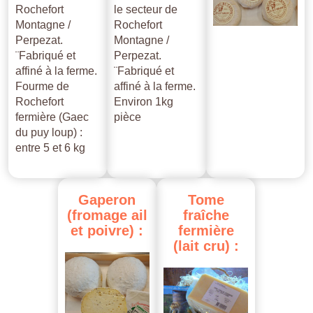
Rochefort
le secteur de
Montagne /
Rochefort
Perpezat.
Montagne /
¨Fabriqué et
Perpezat.
affiné à la ferme.
¨Fabriqué et
Fourme de
affiné à la ferme.
Rochefort
Environ 1kg
fermière (Gaec
pièce
du puy loup) :
entre 5 et 6 kg
Gaperon
Tome
(fromage
ail
fraîche
et
poivre)
:
fermière
(lait
cru)
: