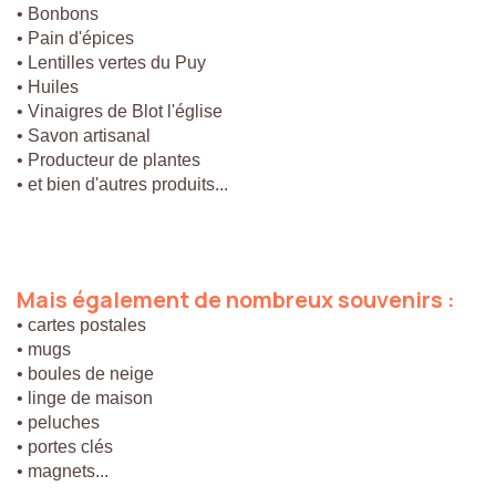
• Bonbons
• Pain d'épices
• Lentilles vertes du Puy
• Huiles
• Vinaigres de Blot l'église
• Savon artisanal
• Producteur de plantes
• et bien d'autres produits...
Mais
également
de
nombreux
souvenirs
:
• cartes postales
• mugs
• boules de neige
• linge de maison
• peluches
• portes clés
• magnets...