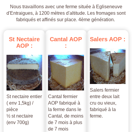
Nous travaillons avec une ferme située à Egliseneuve
d'Entraigues, à 1200 mètres d'altitude. Les fromages sont
fabriqués et affinés sur place. 4ème génération.
St
Nectaire
Cantal
AOP
Salers
AOP
:
AOP
:
:
Salers fermier
St nectaire entier
Cantal fermier
entre deux lait
( env 1,5kg) /
AOP fabriqué à
cru ou vieux,
pièce
la ferme dans le
fabriqué à la
½ st nectaire
Cantal, de moins
ferme.
(env 700g)
de 7 mois à plus
de 7 mois