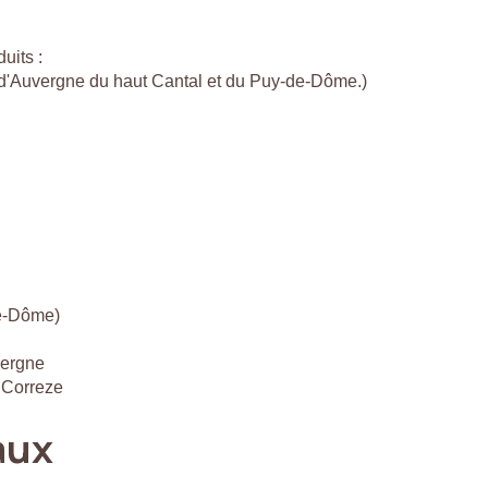
uits :
c d'Auvergne du haut Cantal et du Puy-de-Dôme.)
de-Dôme)
vergne
 Correze
aux