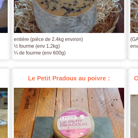
entière (pièce de 2.4kg environ)
(GA
½ fourme (env 1.2kg)
env
¼ de fourme (env 600g)
Le
Petit
Pradoux
au
poivre
:
C