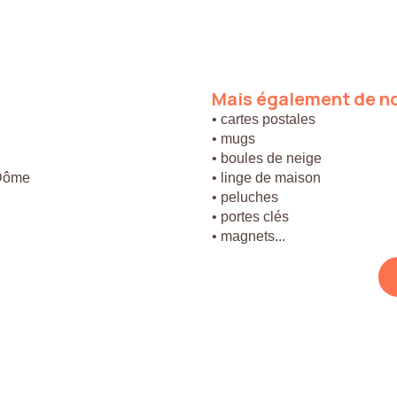
Mais
également
de
n
• cartes postales
• mugs
• boules de neige
 Dôme
• linge de maison
• peluches
• portes clés
• magnets...