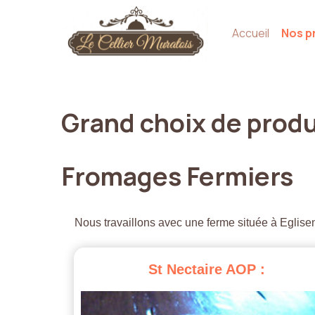
Accueil
Nos p
Grand
choix
de
produ
Fromages
Fermiers
Nous travaillons avec une ferme située à Eglisen
St
Nectaire
AOP
: