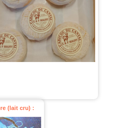
re
(lait
cru)
: