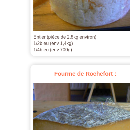
Entier (pièce de 2,8kg environ)
1/2bleu (env 1,4kg)
1/4bleu (env 700g)
Fourme
de
Rochefort
: