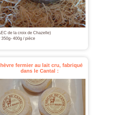
EC de la croix de Chazelle)
 350g- 400g / pièce
hèvre
fermier
au
lait
cru,
fabriqué
dans
le
Cantal
: