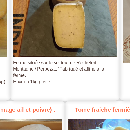
Ferme située sur le secteur de Rochefort
Montagne / Perpezat. ¨Fabriqué et affiné à la
ferme.
up)
Environ 1kg pièce
omage
ail
et
poivre)
:
Tome
fraîche
fermiè