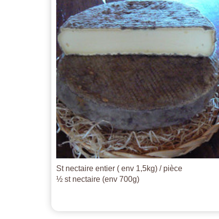
St nectaire entier ( env 1,5kg) / pièce
½ st nectaire (env 700g)