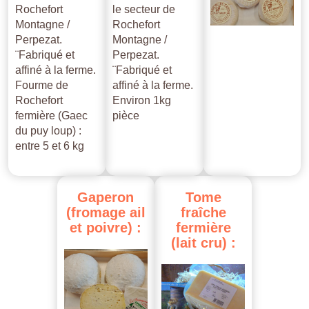
Rochefort
le secteur de
Montagne /
Rochefort
Perpezat.
Montagne /
¨Fabriqué et
Perpezat.
affiné à la ferme.
¨Fabriqué et
Fourme de
affiné à la ferme.
Rochefort
Environ 1kg
fermière (Gaec
pièce
du puy loup) :
entre 5 et 6 kg
Gaperon
Tome
(fromage
ail
fraîche
et
poivre)
:
fermière
(lait
cru)
: