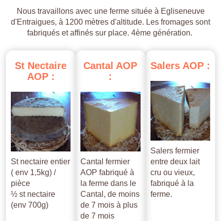
Nous travaillons avec une ferme située à Egliseneuve
d'Entraigues, à 1200 mètres d'altitude. Les fromages sont
fabriqués et affinés sur place. 4ème génération.
St
Nectaire
Cantal
AOP
Salers
AOP
:
AOP
:
:
Salers fermier
St nectaire entier
Cantal fermier
entre deux lait
( env 1,5kg) /
AOP fabriqué à
cru ou vieux,
pièce
la ferme dans le
fabriqué à la
½ st nectaire
Cantal, de moins
ferme.
(env 700g)
de 7 mois à plus
de 7 mois