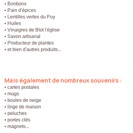
• Bonbons
• Pain d'épices
• Lentilles vertes du Puy
• Huiles
• Vinaigres de Blot l'église
• Savon artisanal
• Producteur de plantes
• et bien d'autres produits...
Mais
également
de
nombreux
souvenirs
:
• cartes postales
• mugs
• boules de neige
• linge de maison
• peluches
• portes clés
• magnets...