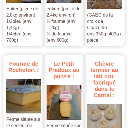
Entier (pièce de
entière (pièce de
2,8kg environ)
2.4kg environ)
(GAEC de la
1/2bleu (env
½ fourme (env
croix de
1,4kg)
1.2kg)
Chazelle)
1/4bleu (env
¼ de fourme
env 350g- 400g /
700g)
(env 600g)
pièce
Fourme
de
Le
Petit
Chèvre
Rochefort
:
Pradoux
au
fermier
au
poivre
:
lait
cru,
fabriqué
dans
le
Cantal
:
Ferme située sur
le secteur de
Ferme située sur