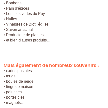
• Bonbons
• Pain d'épices
• Lentilles vertes du Puy
• Huiles
• Vinaigres de Blot l'église
• Savon artisanal
• Producteur de plantes
• et bien d'autres produits...
Mais
également
de
nombreux
souvenirs
:
• cartes postales
• mugs
• boules de neige
• linge de maison
• peluches
• portes clés
• magnets...