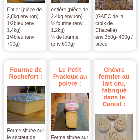
Entier (pièce de
entière (pièce de
2,8kg environ)
2.4kg environ)
(GAEC de la
1/2bleu (env
½ fourme (env
croix de
1,4kg)
1.2kg)
Chazelle)
1/4bleu (env
¼ de fourme
env 350g- 400g /
700g)
(env 600g)
pièce
Fourme
de
Le
Petit
Chèvre
Rochefort
:
Pradoux
au
fermier
au
poivre
:
lait
cru,
fabriqué
dans
le
Cantal
:
Ferme située sur
le secteur de
Ferme située sur