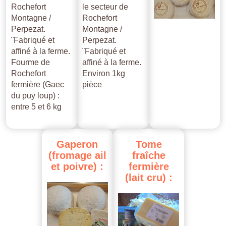
Rochefort
le secteur de
Montagne /
Rochefort
Perpezat.
Montagne /
¨Fabriqué et
Perpezat.
affiné à la ferme.
¨Fabriqué et
Fourme de
affiné à la ferme.
Rochefort
Environ 1kg
fermière (Gaec
pièce
du puy loup) :
entre 5 et 6 kg
Gaperon
Tome
(fromage
ail
fraîche
et
poivre)
:
fermière
(lait
cru)
: