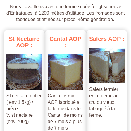
Nous travaillons avec une ferme située à Egliseneuve
d'Entraigues, à 1200 mètres d'altitude. Les fromages sont
fabriqués et affinés sur place. 4ème génération.
St
Nectaire
Cantal
AOP
Salers
AOP
:
AOP
:
:
Salers fermier
St nectaire entier
Cantal fermier
entre deux lait
( env 1,5kg) /
AOP fabriqué à
cru ou vieux,
pièce
la ferme dans le
fabriqué à la
½ st nectaire
Cantal, de moins
ferme.
(env 700g)
de 7 mois à plus
de 7 mois