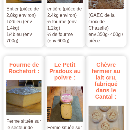
Entier (pièce de
entière (pièce de
2,8kg environ)
2.4kg environ)
(GAEC de la
1/2bleu (env
½ fourme (env
croix de
1,4kg)
1.2kg)
Chazelle)
1/4bleu (env
¼ de fourme
env 350g- 400g /
700g)
(env 600g)
pièce
Fourme
de
Le
Petit
Chèvre
Rochefort
:
Pradoux
au
fermier
au
poivre
:
lait
cru,
fabriqué
dans
le
Cantal
:
Ferme située sur
le secteur de
Ferme située sur