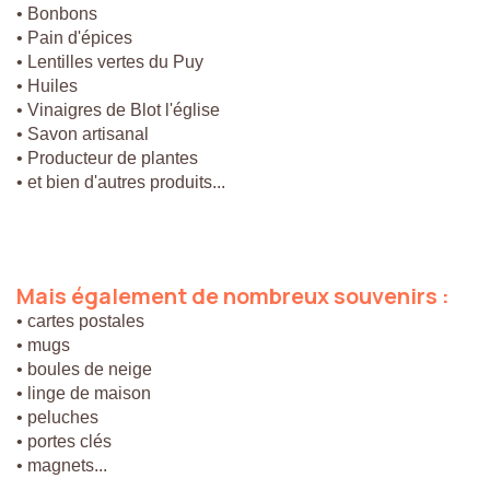
• Bonbons
• Pain d'épices
• Lentilles vertes du Puy
• Huiles
• Vinaigres de Blot l'église
• Savon artisanal
• Producteur de plantes
• et bien d'autres produits...
Mais
également
de
nombreux
souvenirs
:
• cartes postales
• mugs
• boules de neige
• linge de maison
• peluches
• portes clés
• magnets...