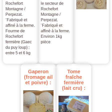
Rochefort
le secteur de
Montagne /
Rochefort
Perpezat.
Montagne /
¨Fabriqué et
Perpezat.
affiné à la ferme.
¨Fabriqué et
Fourme de
affiné à la ferme.
Rochefort
Environ 1kg
fermière (Gaec
pièce
du puy loup) :
entre 5 et 6 kg
Gaperon
Tome
(fromage
ail
fraîche
et
poivre)
:
fermière
(lait
cru)
: