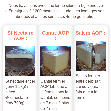
Nous travaillons avec une ferme située à Egliseneuve
d'Entraigues, à 1200 mètres d'altitude. Les fromages sont
fabriqués et affinés sur place. 4ème génération.
St
Nectaire
Cantal
AOP
Salers
AOP
:
AOP
:
:
Salers fermier
St nectaire entier
Cantal fermier
entre deux lait
( env 1,5kg) /
AOP fabriqué à
cru ou vieux,
pièce
la ferme dans le
fabriqué à la
½ st nectaire
Cantal, de moins
ferme.
(env 700g)
de 7 mois à plus
de 7 mois