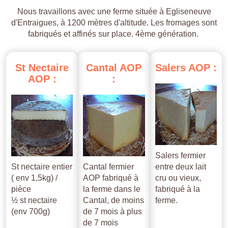
Nous travaillons avec une ferme située à Egliseneuve
d'Entraigues, à 1200 mètres d'altitude. Les fromages sont
fabriqués et affinés sur place. 4ème génération.
St
Nectaire
Cantal
AOP
Salers
AOP
:
AOP
:
:
Salers fermier
St nectaire entier
Cantal fermier
entre deux lait
( env 1,5kg) /
AOP fabriqué à
cru ou vieux,
pièce
la ferme dans le
fabriqué à la
½ st nectaire
Cantal, de moins
ferme.
(env 700g)
de 7 mois à plus
de 7 mois