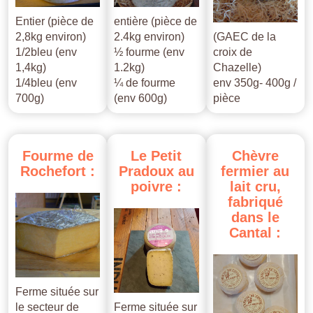
Entier (pièce de
entière (pièce de
2,8kg environ)
2.4kg environ)
(GAEC de la
1/2bleu (env
½ fourme (env
croix de
1,4kg)
1.2kg)
Chazelle)
1/4bleu (env
¼ de fourme
env 350g- 400g /
700g)
(env 600g)
pièce
Fourme
de
Le
Petit
Chèvre
Rochefort
:
Pradoux
au
fermier
au
poivre
:
lait
cru,
fabriqué
dans
le
Cantal
:
Ferme située sur
le secteur de
Ferme située sur