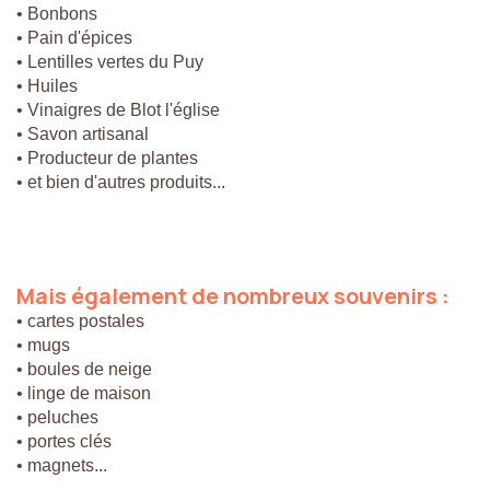
• Bonbons
• Pain d'épices
• Lentilles vertes du Puy
• Huiles
• Vinaigres de Blot l'église
• Savon artisanal
• Producteur de plantes
• et bien d'autres produits...
Mais
également
de
nombreux
souvenirs
:
• cartes postales
• mugs
• boules de neige
• linge de maison
• peluches
• portes clés
• magnets...