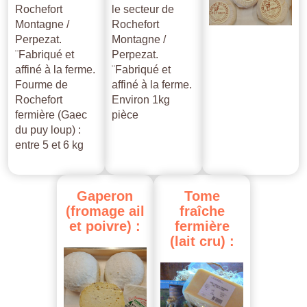
Rochefort
le secteur de
Montagne /
Rochefort
Perpezat.
Montagne /
¨Fabriqué et
Perpezat.
affiné à la ferme.
¨Fabriqué et
Fourme de
affiné à la ferme.
Rochefort
Environ 1kg
fermière (Gaec
pièce
du puy loup) :
entre 5 et 6 kg
Gaperon
Tome
(fromage
ail
fraîche
et
poivre)
:
fermière
(lait
cru)
: