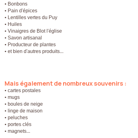
• Bonbons
• Pain d'épices
• Lentilles vertes du Puy
• Huiles
• Vinaigres de Blot l'église
• Savon artisanal
• Producteur de plantes
• et bien d'autres produits...
Mais
également
de
nombreux
souvenirs
:
• cartes postales
• mugs
• boules de neige
• linge de maison
• peluches
• portes clés
• magnets...