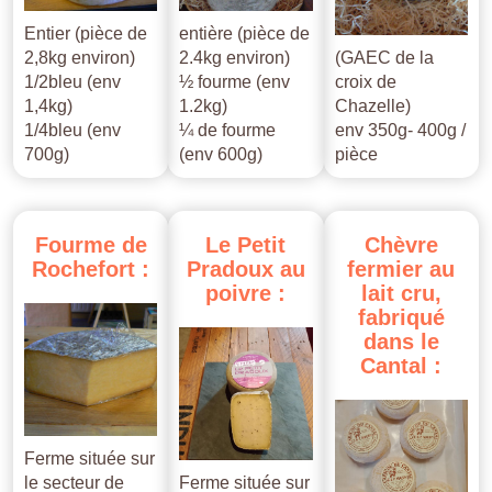
Entier (pièce de
entière (pièce de
2,8kg environ)
2.4kg environ)
(GAEC de la
1/2bleu (env
½ fourme (env
croix de
1,4kg)
1.2kg)
Chazelle)
1/4bleu (env
¼ de fourme
env 350g- 400g /
700g)
(env 600g)
pièce
Fourme
de
Le
Petit
Chèvre
Rochefort
:
Pradoux
au
fermier
au
poivre
:
lait
cru,
fabriqué
dans
le
Cantal
:
Ferme située sur
le secteur de
Ferme située sur