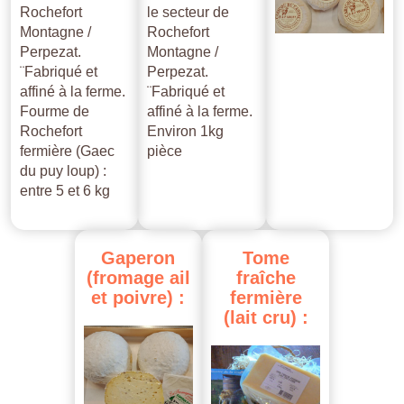
Rochefort
le secteur de
Montagne /
Rochefort
Perpezat.
Montagne /
¨Fabriqué et
Perpezat.
affiné à la ferme.
¨Fabriqué et
Fourme de
affiné à la ferme.
Rochefort
Environ 1kg
fermière (Gaec
pièce
du puy loup) :
entre 5 et 6 kg
Gaperon
Tome
(fromage
ail
fraîche
et
poivre)
:
fermière
(lait
cru)
: