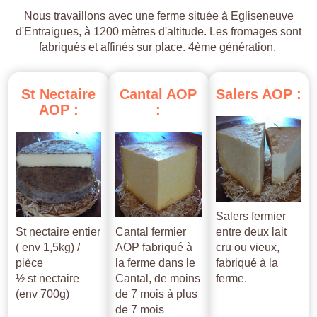
Nous travaillons avec une ferme située à Egliseneuve
d'Entraigues, à 1200 mètres d'altitude. Les fromages sont
fabriqués et affinés sur place. 4ème génération.
St
Nectaire
Cantal
AOP
Salers
AOP
:
AOP
:
:
Salers fermier
St nectaire entier
Cantal fermier
entre deux lait
( env 1,5kg) /
AOP fabriqué à
cru ou vieux,
pièce
la ferme dans le
fabriqué à la
½ st nectaire
Cantal, de moins
ferme.
(env 700g)
de 7 mois à plus
de 7 mois