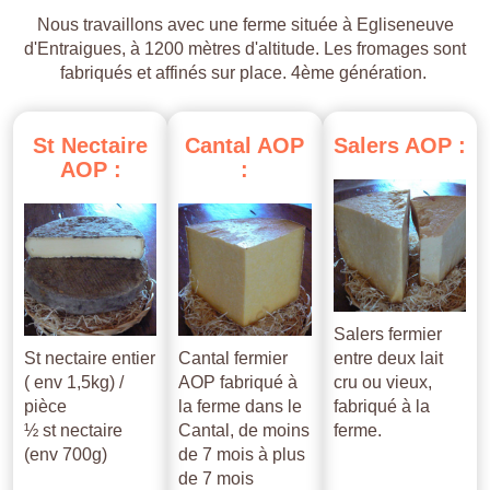
Nous travaillons avec une ferme située à Egliseneuve
d'Entraigues, à 1200 mètres d'altitude. Les fromages sont
fabriqués et affinés sur place. 4ème génération.
St
Nectaire
Cantal
AOP
Salers
AOP
:
AOP
:
:
Salers fermier
St nectaire entier
Cantal fermier
entre deux lait
( env 1,5kg) /
AOP fabriqué à
cru ou vieux,
pièce
la ferme dans le
fabriqué à la
½ st nectaire
Cantal, de moins
ferme.
(env 700g)
de 7 mois à plus
de 7 mois