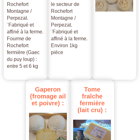
Rochefort
le secteur de
Montagne /
Rochefort
Perpezat.
Montagne /
¨Fabriqué et
Perpezat.
affiné à la ferme.
¨Fabriqué et
Fourme de
affiné à la ferme.
Rochefort
Environ 1kg
fermière (Gaec
pièce
du puy loup) :
entre 5 et 6 kg
Gaperon
Tome
(fromage
ail
fraîche
et
poivre)
:
fermière
(lait
cru)
: