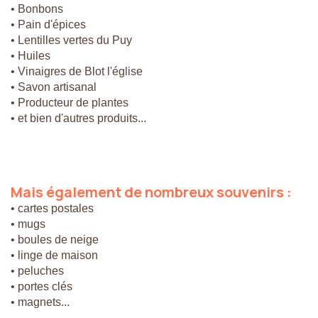
• Bonbons
• Pain d'épices
• Lentilles vertes du Puy
• Huiles
• Vinaigres de Blot l'église
• Savon artisanal
• Producteur de plantes
• et bien d'autres produits...
Mais
également
de
nombreux
souvenirs
:
• cartes postales
• mugs
• boules de neige
• linge de maison
• peluches
• portes clés
• magnets...