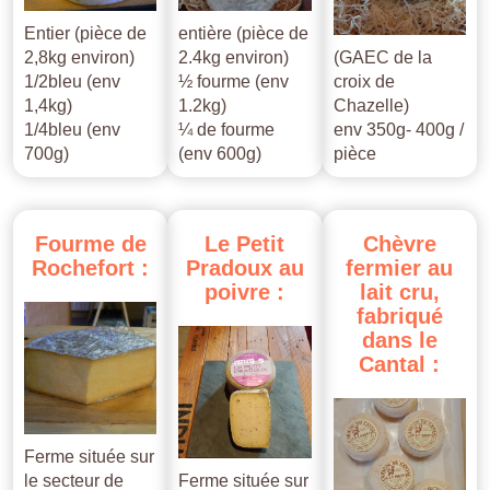
Entier (pièce de
entière (pièce de
2,8kg environ)
2.4kg environ)
(GAEC de la
1/2bleu (env
½ fourme (env
croix de
1,4kg)
1.2kg)
Chazelle)
1/4bleu (env
¼ de fourme
env 350g- 400g /
700g)
(env 600g)
pièce
Fourme
de
Le
Petit
Chèvre
Rochefort
:
Pradoux
au
fermier
au
poivre
:
lait
cru,
fabriqué
dans
le
Cantal
:
Ferme située sur
le secteur de
Ferme située sur