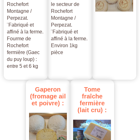
Rochefort
le secteur de
Montagne /
Rochefort
Perpezat.
Montagne /
¨Fabriqué et
Perpezat.
affiné à la ferme.
¨Fabriqué et
Fourme de
affiné à la ferme.
Rochefort
Environ 1kg
fermière (Gaec
pièce
du puy loup) :
entre 5 et 6 kg
Gaperon
Tome
(fromage
ail
fraîche
et
poivre)
:
fermière
(lait
cru)
: