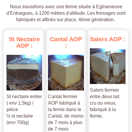
Nous travaillons avec une ferme située à Egliseneuve
d'Entraigues, à 1200 mètres d'altitude. Les fromages sont
fabriqués et affinés sur place. 4ème génération.
St
Nectaire
Cantal
AOP
Salers
AOP
:
AOP
:
:
Salers fermier
St nectaire entier
Cantal fermier
entre deux lait
( env 1,5kg) /
AOP fabriqué à
cru ou vieux,
pièce
la ferme dans le
fabriqué à la
½ st nectaire
Cantal, de moins
ferme.
(env 700g)
de 7 mois à plus
de 7 mois