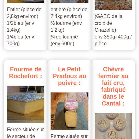
Entier (pièce de
entière (pièce de
2,8kg environ)
2.4kg environ)
(GAEC de la
1/2bleu (env
½ fourme (env
croix de
1,4kg)
1.2kg)
Chazelle)
1/4bleu (env
¼ de fourme
env 350g- 400g /
700g)
(env 600g)
pièce
Fourme
de
Le
Petit
Chèvre
Rochefort
:
Pradoux
au
fermier
au
poivre
:
lait
cru,
fabriqué
dans
le
Cantal
:
Ferme située sur
le secteur de
Ferme située sur