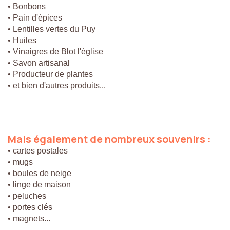
• Bonbons
• Pain d'épices
• Lentilles vertes du Puy
• Huiles
• Vinaigres de Blot l'église
• Savon artisanal
• Producteur de plantes
• et bien d'autres produits...
Mais
également
de
nombreux
souvenirs
:
• cartes postales
• mugs
• boules de neige
• linge de maison
• peluches
• portes clés
• magnets...