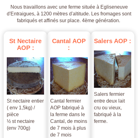
Nous travaillons avec une ferme située à Egliseneuve
d'Entraigues, à 1200 mètres d'altitude. Les fromages sont
fabriqués et affinés sur place. 4ème génération.
St
Nectaire
Cantal
AOP
Salers
AOP
:
AOP
:
:
Salers fermier
St nectaire entier
Cantal fermier
entre deux lait
( env 1,5kg) /
AOP fabriqué à
cru ou vieux,
pièce
la ferme dans le
fabriqué à la
½ st nectaire
Cantal, de moins
ferme.
(env 700g)
de 7 mois à plus
de 7 mois