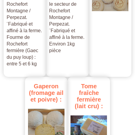
Rochefort
le secteur de
Montagne /
Rochefort
Perpezat.
Montagne /
¨Fabriqué et
Perpezat.
affiné à la ferme.
¨Fabriqué et
Fourme de
affiné à la ferme.
Rochefort
Environ 1kg
fermière (Gaec
pièce
du puy loup) :
entre 5 et 6 kg
Gaperon
Tome
(fromage
ail
fraîche
et
poivre)
:
fermière
(lait
cru)
: