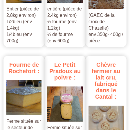
Entier (pièce de
entière (pièce de
2,8kg environ)
2.4kg environ)
(GAEC de la
1/2bleu (env
½ fourme (env
croix de
1,4kg)
1.2kg)
Chazelle)
1/4bleu (env
¼ de fourme
env 350g- 400g /
700g)
(env 600g)
pièce
Fourme
de
Le
Petit
Chèvre
Rochefort
:
Pradoux
au
fermier
au
poivre
:
lait
cru,
fabriqué
dans
le
Cantal
:
Ferme située sur
le secteur de
Ferme située sur