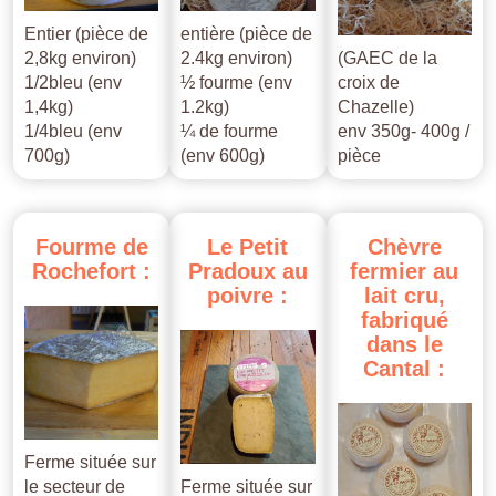
Entier (pièce de
entière (pièce de
2,8kg environ)
2.4kg environ)
(GAEC de la
1/2bleu (env
½ fourme (env
croix de
1,4kg)
1.2kg)
Chazelle)
1/4bleu (env
¼ de fourme
env 350g- 400g /
700g)
(env 600g)
pièce
Fourme
de
Le
Petit
Chèvre
Rochefort
:
Pradoux
au
fermier
au
poivre
:
lait
cru,
fabriqué
dans
le
Cantal
:
Ferme située sur
le secteur de
Ferme située sur