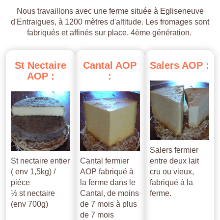
Nous travaillons avec une ferme située à Egliseneuve
d'Entraigues, à 1200 mètres d'altitude. Les fromages sont
fabriqués et affinés sur place. 4ème génération.
St
Nectaire
Cantal
AOP
Salers
AOP
:
AOP
:
:
Salers fermier
St nectaire entier
Cantal fermier
entre deux lait
( env 1,5kg) /
AOP fabriqué à
cru ou vieux,
pièce
la ferme dans le
fabriqué à la
½ st nectaire
Cantal, de moins
ferme.
(env 700g)
de 7 mois à plus
de 7 mois