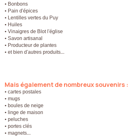
• Bonbons
• Pain d'épices
• Lentilles vertes du Puy
• Huiles
• Vinaigres de Blot l'église
• Savon artisanal
• Producteur de plantes
• et bien d'autres produits...
Mais
également
de
nombreux
souvenirs
:
• cartes postales
• mugs
• boules de neige
• linge de maison
• peluches
• portes clés
• magnets...