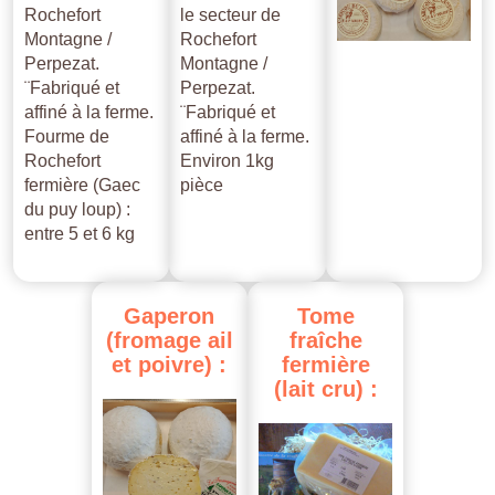
Rochefort
le secteur de
Montagne /
Rochefort
Perpezat.
Montagne /
¨Fabriqué et
Perpezat.
affiné à la ferme.
¨Fabriqué et
Fourme de
affiné à la ferme.
Rochefort
Environ 1kg
fermière (Gaec
pièce
du puy loup) :
entre 5 et 6 kg
Gaperon
Tome
(fromage
ail
fraîche
et
poivre)
:
fermière
(lait
cru)
: