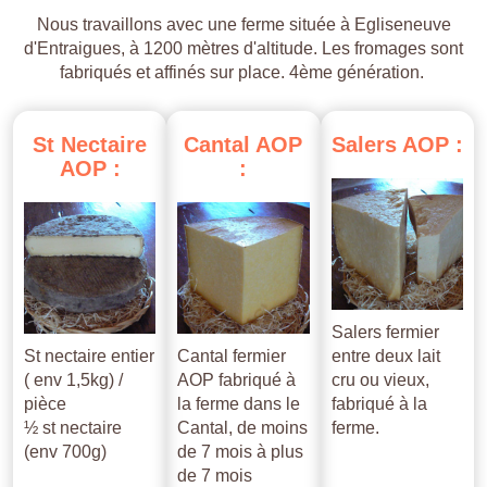
Nous travaillons avec une ferme située à Egliseneuve
d'Entraigues, à 1200 mètres d'altitude. Les fromages sont
fabriqués et affinés sur place. 4ème génération.
St
Nectaire
Cantal
AOP
Salers
AOP
:
AOP
:
:
Salers fermier
St nectaire entier
Cantal fermier
entre deux lait
( env 1,5kg) /
AOP fabriqué à
cru ou vieux,
pièce
la ferme dans le
fabriqué à la
½ st nectaire
Cantal, de moins
ferme.
(env 700g)
de 7 mois à plus
de 7 mois