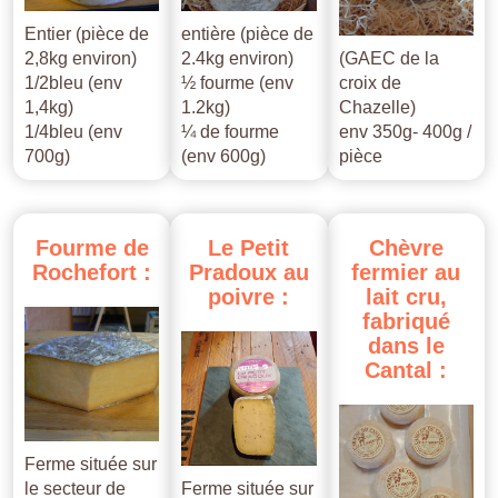
Entier (pièce de
entière (pièce de
2,8kg environ)
2.4kg environ)
(GAEC de la
1/2bleu (env
½ fourme (env
croix de
1,4kg)
1.2kg)
Chazelle)
1/4bleu (env
¼ de fourme
env 350g- 400g /
700g)
(env 600g)
pièce
Fourme
de
Le
Petit
Chèvre
Rochefort
:
Pradoux
au
fermier
au
poivre
:
lait
cru,
fabriqué
dans
le
Cantal
:
Ferme située sur
le secteur de
Ferme située sur