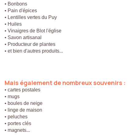
• Bonbons
• Pain d'épices
• Lentilles vertes du Puy
• Huiles
• Vinaigres de Blot l'église
• Savon artisanal
• Producteur de plantes
• et bien d'autres produits...
Mais
également
de
nombreux
souvenirs
:
• cartes postales
• mugs
• boules de neige
• linge de maison
• peluches
• portes clés
• magnets...