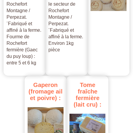
Rochefort
le secteur de
Montagne /
Rochefort
Perpezat.
Montagne /
¨Fabriqué et
Perpezat.
affiné à la ferme.
¨Fabriqué et
Fourme de
affiné à la ferme.
Rochefort
Environ 1kg
fermière (Gaec
pièce
du puy loup) :
entre 5 et 6 kg
Gaperon
Tome
(fromage
ail
fraîche
et
poivre)
:
fermière
(lait
cru)
: