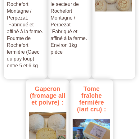
Rochefort
le secteur de
Montagne /
Rochefort
Perpezat.
Montagne /
¨Fabriqué et
Perpezat.
affiné à la ferme.
¨Fabriqué et
Fourme de
affiné à la ferme.
Rochefort
Environ 1kg
fermière (Gaec
pièce
du puy loup) :
entre 5 et 6 kg
Gaperon
Tome
(fromage
ail
fraîche
et
poivre)
:
fermière
(lait
cru)
: