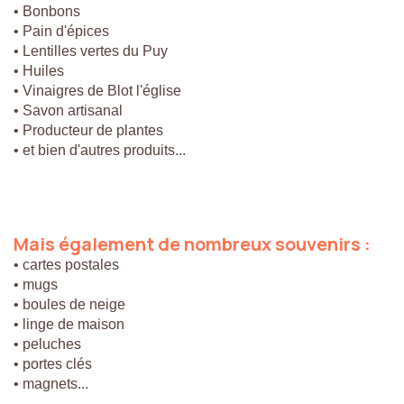
• Bonbons
• Pain d'épices
• Lentilles vertes du Puy
• Huiles
• Vinaigres de Blot l'église
• Savon artisanal
• Producteur de plantes
• et bien d'autres produits...
Mais
également
de
nombreux
souvenirs
:
• cartes postales
• mugs
• boules de neige
• linge de maison
• peluches
• portes clés
• magnets...