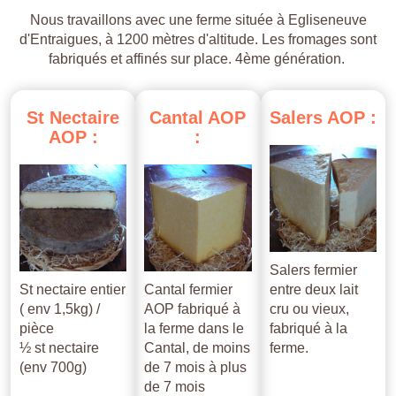
Nous travaillons avec une ferme située à Egliseneuve
d'Entraigues, à 1200 mètres d'altitude. Les fromages sont
fabriqués et affinés sur place. 4ème génération.
St
Nectaire
Cantal
AOP
Salers
AOP
:
AOP
:
:
Salers fermier
St nectaire entier
Cantal fermier
entre deux lait
( env 1,5kg) /
AOP fabriqué à
cru ou vieux,
pièce
la ferme dans le
fabriqué à la
½ st nectaire
Cantal, de moins
ferme.
(env 700g)
de 7 mois à plus
de 7 mois