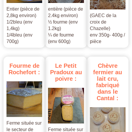
Entier (pièce de
entière (pièce de
2,8kg environ)
2.4kg environ)
(GAEC de la
1/2bleu (env
½ fourme (env
croix de
1,4kg)
1.2kg)
Chazelle)
1/4bleu (env
¼ de fourme
env 350g- 400g /
700g)
(env 600g)
pièce
Fourme
de
Le
Petit
Chèvre
Rochefort
:
Pradoux
au
fermier
au
poivre
:
lait
cru,
fabriqué
dans
le
Cantal
:
Ferme située sur
le secteur de
Ferme située sur