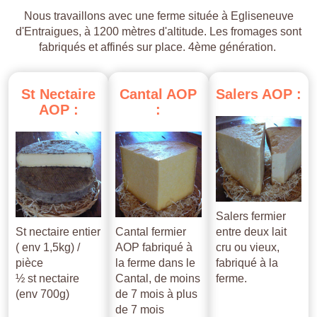
Nous travaillons avec une ferme située à Egliseneuve
d'Entraigues, à 1200 mètres d'altitude. Les fromages sont
fabriqués et affinés sur place. 4ème génération.
St
Nectaire
Cantal
AOP
Salers
AOP
:
AOP
:
:
Salers fermier
St nectaire entier
Cantal fermier
entre deux lait
( env 1,5kg) /
AOP fabriqué à
cru ou vieux,
pièce
la ferme dans le
fabriqué à la
½ st nectaire
Cantal, de moins
ferme.
(env 700g)
de 7 mois à plus
de 7 mois