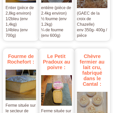
Entier (pièce de
entière (pièce de
2,8kg environ)
2.4kg environ)
(GAEC de la
1/2bleu (env
½ fourme (env
croix de
1,4kg)
1.2kg)
Chazelle)
1/4bleu (env
¼ de fourme
env 350g- 400g /
700g)
(env 600g)
pièce
Fourme
de
Le
Petit
Chèvre
Rochefort
:
Pradoux
au
fermier
au
poivre
:
lait
cru,
fabriqué
dans
le
Cantal
:
Ferme située sur
le secteur de
Ferme située sur