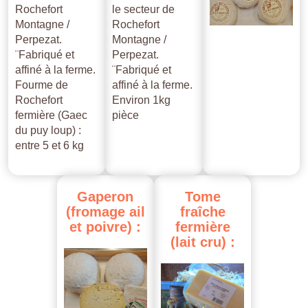
Rochefort
le secteur de
Montagne /
Rochefort
Perpezat.
Montagne /
¨Fabriqué et
Perpezat.
affiné à la ferme.
¨Fabriqué et
Fourme de
affiné à la ferme.
Rochefort
Environ 1kg
fermière (Gaec
pièce
du puy loup) :
entre 5 et 6 kg
Gaperon
Tome
(fromage
ail
fraîche
et
poivre)
:
fermière
(lait
cru)
: