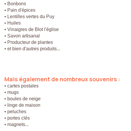
• Bonbons
• Pain d'épices
• Lentilles vertes du Puy
• Huiles
• Vinaigres de Blot l'église
• Savon artisanal
• Producteur de plantes
• et bien d'autres produits...
Mais
également
de
nombreux
souvenirs
:
• cartes postales
• mugs
• boules de neige
• linge de maison
• peluches
• portes clés
• magnets...