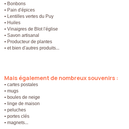
• Bonbons
• Pain d'épices
• Lentilles vertes du Puy
• Huiles
• Vinaigres de Blot l'église
• Savon artisanal
• Producteur de plantes
• et bien d'autres produits...
Mais
également
de
nombreux
souvenirs
:
• cartes postales
• mugs
• boules de neige
• linge de maison
• peluches
• portes clés
• magnets...