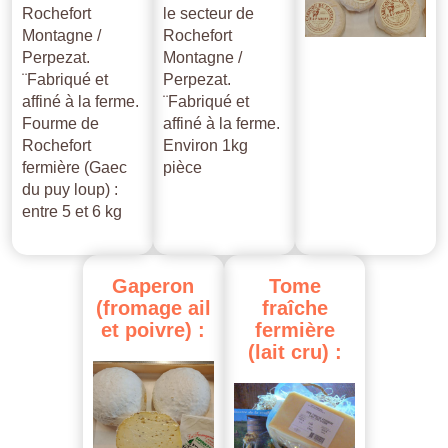
Rochefort
le secteur de
Montagne /
Rochefort
Perpezat.
Montagne /
¨Fabriqué et
Perpezat.
affiné à la ferme.
¨Fabriqué et
Fourme de
affiné à la ferme.
Rochefort
Environ 1kg
fermière (Gaec
pièce
du puy loup) :
entre 5 et 6 kg
Gaperon
Tome
(fromage
ail
fraîche
et
poivre)
:
fermière
(lait
cru)
: