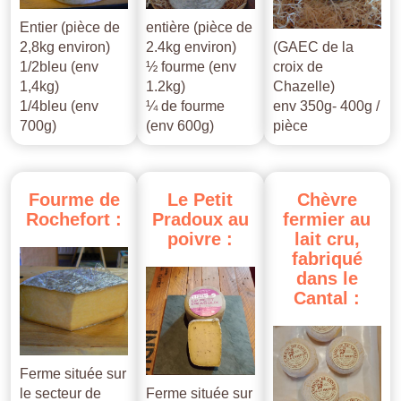
Entier (pièce de
entière (pièce de
2,8kg environ)
2.4kg environ)
(GAEC de la
1/2bleu (env
½ fourme (env
croix de
1,4kg)
1.2kg)
Chazelle)
1/4bleu (env
¼ de fourme
env 350g- 400g /
700g)
(env 600g)
pièce
Fourme
de
Le
Petit
Chèvre
Rochefort
:
Pradoux
au
fermier
au
poivre
:
lait
cru,
fabriqué
dans
le
Cantal
:
Ferme située sur
le secteur de
Ferme située sur