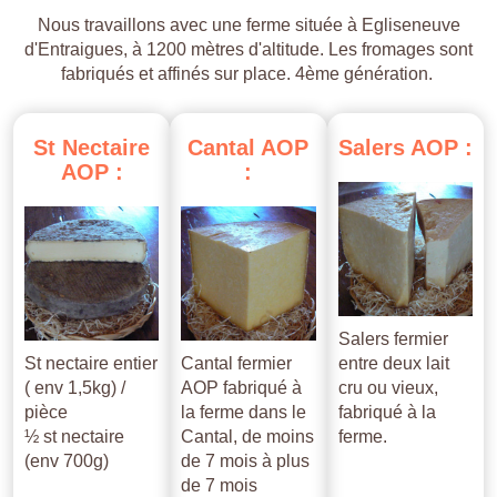
Nous travaillons avec une ferme située à Egliseneuve
d'Entraigues, à 1200 mètres d'altitude. Les fromages sont
fabriqués et affinés sur place. 4ème génération.
St
Nectaire
Cantal
AOP
Salers
AOP
:
AOP
:
:
Salers fermier
St nectaire entier
Cantal fermier
entre deux lait
( env 1,5kg) /
AOP fabriqué à
cru ou vieux,
pièce
la ferme dans le
fabriqué à la
½ st nectaire
Cantal, de moins
ferme.
(env 700g)
de 7 mois à plus
de 7 mois