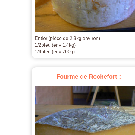
Entier (pièce de 2,8kg environ)
1/2bleu (env 1,4kg)
1/4bleu (env 700g)
Fourme
de
Rochefort
: