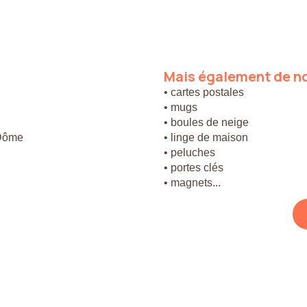
Mais
également
de
n
• cartes postales
• mugs
• boules de neige
 Dôme
• linge de maison
• peluches
• portes clés
• magnets...