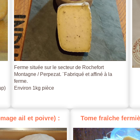
Ferme située sur le secteur de Rochefort
Montagne / Perpezat. ¨Fabriqué et affiné à la
ferme.
up)
Environ 1kg pièce
omage
ail
et
poivre)
:
Tome
fraîche
fermiè