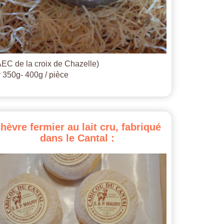
EC de la croix de Chazelle)
 350g- 400g / pièce
hèvre
fermier
au
lait
cru,
fabriqué
dans
le
Cantal
: