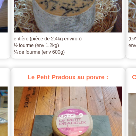
entière (pièce de 2.4kg environ)
(GA
½ fourme (env 1.2kg)
env
¼ de fourme (env 600g)
Le
Petit
Pradoux
au
poivre
:
C