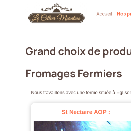
Accueil
Nos p
Grand
choix
de
produ
Fromages
Fermiers
Nous travaillons avec une ferme située à Eglisen
St
Nectaire
AOP
: