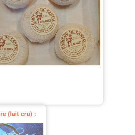
re
(lait
cru)
: