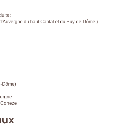
uits :
c d'Auvergne du haut Cantal et du Puy-de-Dôme.)
de-Dôme)
vergne
 Correze
aux