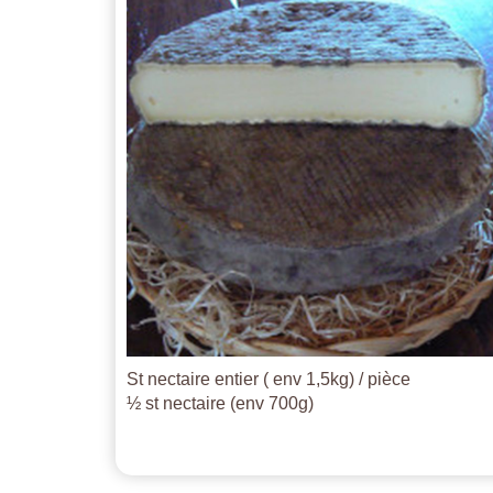
St nectaire entier ( env 1,5kg) / pièce
½ st nectaire (env 700g)