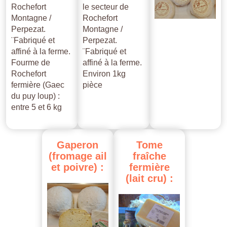
Rochefort
le secteur de
Montagne /
Rochefort
Perpezat.
Montagne /
¨Fabriqué et
Perpezat.
affiné à la ferme.
¨Fabriqué et
Fourme de
affiné à la ferme.
Rochefort
Environ 1kg
fermière (Gaec
pièce
du puy loup) :
entre 5 et 6 kg
Gaperon
Tome
(fromage
ail
fraîche
et
poivre)
:
fermière
(lait
cru)
: