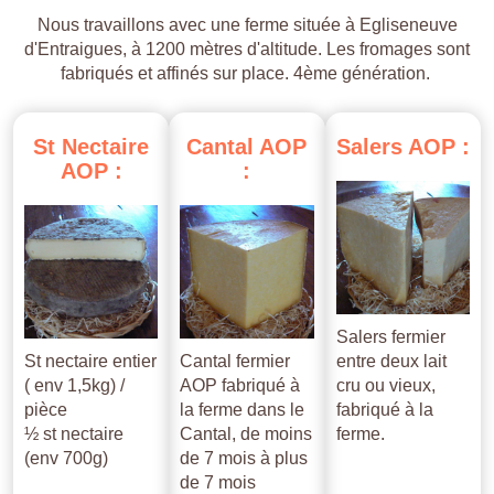
Nous travaillons avec une ferme située à Egliseneuve
d'Entraigues, à 1200 mètres d'altitude. Les fromages sont
fabriqués et affinés sur place. 4ème génération.
St
Nectaire
Cantal
AOP
Salers
AOP
:
AOP
:
:
Salers fermier
St nectaire entier
Cantal fermier
entre deux lait
( env 1,5kg) /
AOP fabriqué à
cru ou vieux,
pièce
la ferme dans le
fabriqué à la
½ st nectaire
Cantal, de moins
ferme.
(env 700g)
de 7 mois à plus
de 7 mois