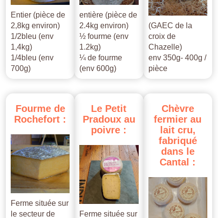
Entier (pièce de
entière (pièce de
2,8kg environ)
2.4kg environ)
(GAEC de la
1/2bleu (env
½ fourme (env
croix de
1,4kg)
1.2kg)
Chazelle)
1/4bleu (env
¼ de fourme
env 350g- 400g /
700g)
(env 600g)
pièce
Fourme
de
Le
Petit
Chèvre
Rochefort
:
Pradoux
au
fermier
au
poivre
:
lait
cru,
fabriqué
dans
le
Cantal
:
Ferme située sur
le secteur de
Ferme située sur