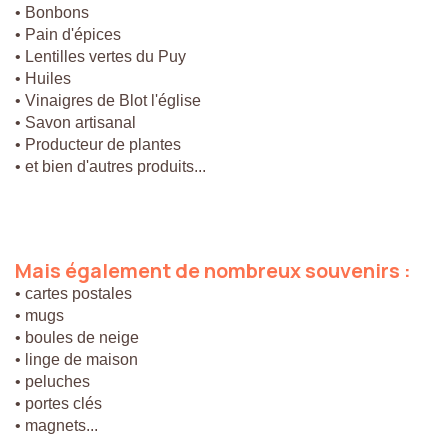
• Bonbons
• Pain d'épices
• Lentilles vertes du Puy
• Huiles
• Vinaigres de Blot l'église
• Savon artisanal
• Producteur de plantes
• et bien d'autres produits...
Mais
également
de
nombreux
souvenirs
:
• cartes postales
• mugs
• boules de neige
• linge de maison
• peluches
• portes clés
• magnets...