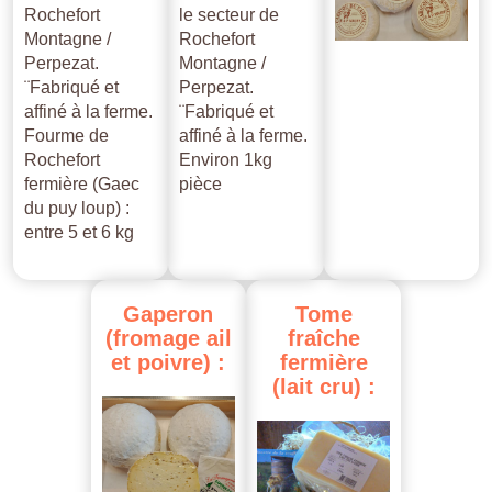
Rochefort
le secteur de
Montagne /
Rochefort
Perpezat.
Montagne /
¨Fabriqué et
Perpezat.
affiné à la ferme.
¨Fabriqué et
Fourme de
affiné à la ferme.
Rochefort
Environ 1kg
fermière (Gaec
pièce
du puy loup) :
entre 5 et 6 kg
Gaperon
Tome
(fromage
ail
fraîche
et
poivre)
:
fermière
(lait
cru)
: