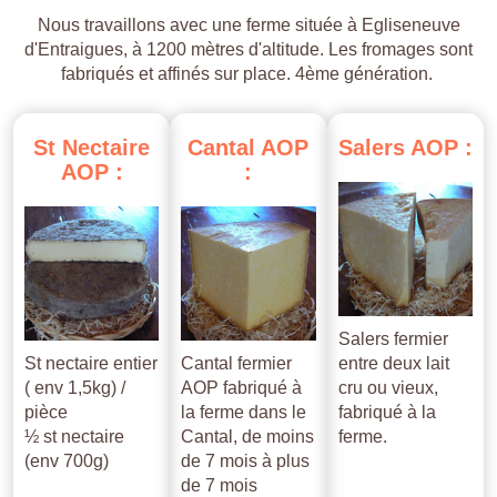
Nous travaillons avec une ferme située à Egliseneuve
d'Entraigues, à 1200 mètres d'altitude. Les fromages sont
fabriqués et affinés sur place. 4ème génération.
St
Nectaire
Cantal
AOP
Salers
AOP
:
AOP
:
:
Salers fermier
St nectaire entier
Cantal fermier
entre deux lait
( env 1,5kg) /
AOP fabriqué à
cru ou vieux,
pièce
la ferme dans le
fabriqué à la
½ st nectaire
Cantal, de moins
ferme.
(env 700g)
de 7 mois à plus
de 7 mois