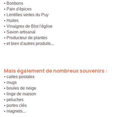
• Bonbons
• Pain d'épices
• Lentilles vertes du Puy
• Huiles
• Vinaigres de Blot l'église
• Savon artisanal
• Producteur de plantes
• et bien d'autres produits...
Mais
également
de
nombreux
souvenirs
:
• cartes postales
• mugs
• boules de neige
• linge de maison
• peluches
• portes clés
• magnets...