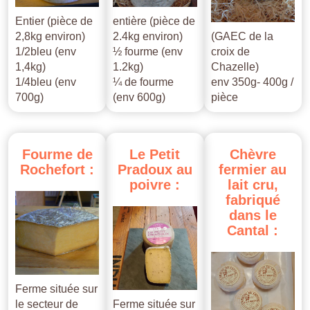
Entier (pièce de
entière (pièce de
2,8kg environ)
2.4kg environ)
(GAEC de la
1/2bleu (env
½ fourme (env
croix de
1,4kg)
1.2kg)
Chazelle)
1/4bleu (env
¼ de fourme
env 350g- 400g /
700g)
(env 600g)
pièce
Fourme
de
Le
Petit
Chèvre
Rochefort
:
Pradoux
au
fermier
au
poivre
:
lait
cru,
fabriqué
dans
le
Cantal
:
Ferme située sur
le secteur de
Ferme située sur