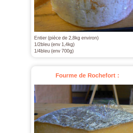
Entier (pièce de 2,8kg environ)
1/2bleu (env 1,4kg)
1/4bleu (env 700g)
Fourme
de
Rochefort
: