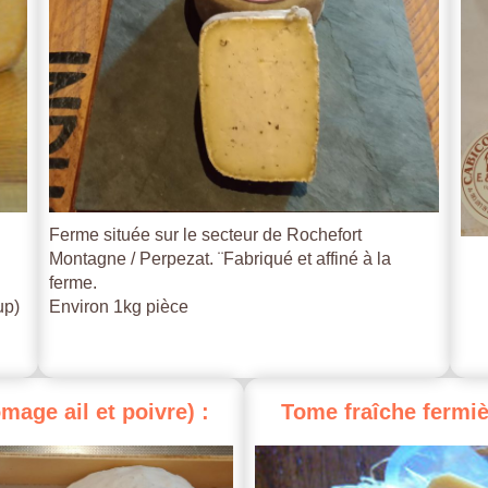
Ferme située sur le secteur de Rochefort
Montagne / Perpezat. ¨Fabriqué et affiné à la
ferme.
up)
Environ 1kg pièce
omage
ail
et
poivre)
:
Tome
fraîche
fermiè