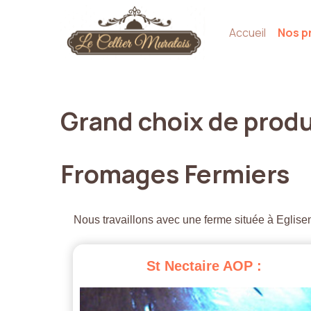
Accueil
Nos p
Grand
choix
de
produ
Fromages
Fermiers
Nous travaillons avec une ferme située à Eglisen
St
Nectaire
AOP
: