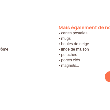
Mais
également
de
n
• cartes postales
• mugs
• boules de neige
 Dôme
• linge de maison
• peluches
• portes clés
• magnets...