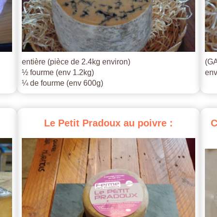
entière (pièce de 2.4kg environ)
(GA
½ fourme (env 1.2kg)
env
¼ de fourme (env 600g)
Le
Petit
Pradoux
au
poivre
:
C