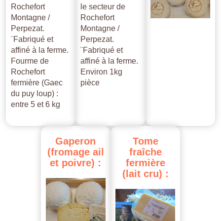
Rochefort
le secteur de
Montagne /
Rochefort
Perpezat.
Montagne /
¨Fabriqué et
Perpezat.
affiné à la ferme.
¨Fabriqué et
Fourme de
affiné à la ferme.
Rochefort
Environ 1kg
fermière (Gaec
pièce
du puy loup) :
entre 5 et 6 kg
Gaperon
Tome
(fromage
ail
fraîche
et
poivre)
:
fermière
(lait
cru)
: