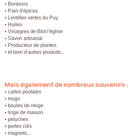
• Bonbons
• Pain d'épices
• Lentilles vertes du Puy
• Huiles
• Vinaigres de Blot l'église
• Savon artisanal
• Producteur de plantes
• et bien d'autres produits...
Mais
également
de
nombreux
souvenirs
:
• cartes postales
• mugs
• boules de neige
• linge de maison
• peluches
• portes clés
• magnets...