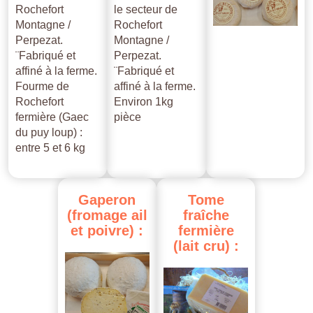
Rochefort
le secteur de
Montagne /
Rochefort
Perpezat.
Montagne /
¨Fabriqué et
Perpezat.
affiné à la ferme.
¨Fabriqué et
Fourme de
affiné à la ferme.
Rochefort
Environ 1kg
fermière (Gaec
pièce
du puy loup) :
entre 5 et 6 kg
Gaperon
Tome
(fromage
ail
fraîche
et
poivre)
:
fermière
(lait
cru)
: