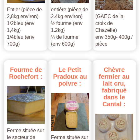
Entier (pièce de
entière (pièce de
2,8kg environ)
2.4kg environ)
(GAEC de la
1/2bleu (env
½ fourme (env
croix de
1,4kg)
1.2kg)
Chazelle)
1/4bleu (env
¼ de fourme
env 350g- 400g /
700g)
(env 600g)
pièce
Fourme
de
Le
Petit
Chèvre
Rochefort
:
Pradoux
au
fermier
au
poivre
:
lait
cru,
fabriqué
dans
le
Cantal
:
Ferme située sur
le secteur de
Ferme située sur