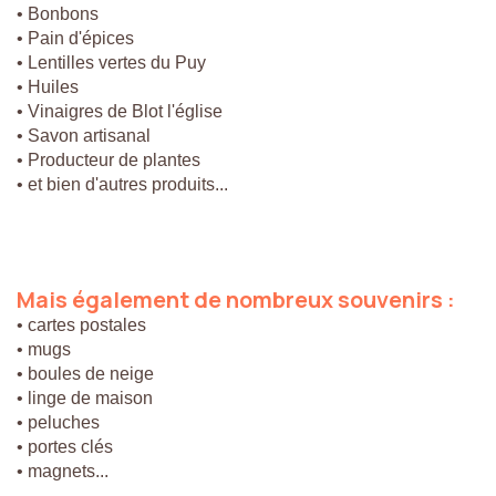
• Bonbons
• Pain d'épices
• Lentilles vertes du Puy
• Huiles
• Vinaigres de Blot l'église
• Savon artisanal
• Producteur de plantes
• et bien d'autres produits...
Mais
également
de
nombreux
souvenirs
:
• cartes postales
• mugs
• boules de neige
• linge de maison
• peluches
• portes clés
• magnets...