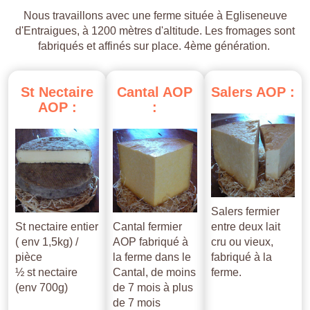
Nous travaillons avec une ferme située à Egliseneuve
d'Entraigues, à 1200 mètres d'altitude. Les fromages sont
fabriqués et affinés sur place. 4ème génération.
St
Nectaire
Cantal
AOP
Salers
AOP
:
AOP
:
:
Salers fermier
St nectaire entier
Cantal fermier
entre deux lait
( env 1,5kg) /
AOP fabriqué à
cru ou vieux,
pièce
la ferme dans le
fabriqué à la
½ st nectaire
Cantal, de moins
ferme.
(env 700g)
de 7 mois à plus
de 7 mois