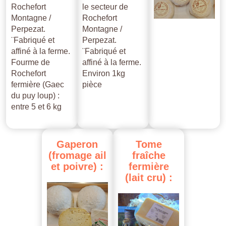
Rochefort
le secteur de
Montagne /
Rochefort
Perpezat.
Montagne /
¨Fabriqué et
Perpezat.
affiné à la ferme.
¨Fabriqué et
Fourme de
affiné à la ferme.
Rochefort
Environ 1kg
fermière (Gaec
pièce
du puy loup) :
entre 5 et 6 kg
Gaperon
Tome
(fromage
ail
fraîche
et
poivre)
:
fermière
(lait
cru)
: