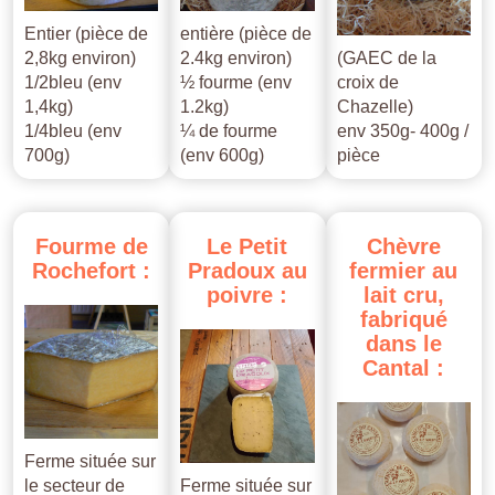
Entier (pièce de
entière (pièce de
2,8kg environ)
2.4kg environ)
(GAEC de la
1/2bleu (env
½ fourme (env
croix de
1,4kg)
1.2kg)
Chazelle)
1/4bleu (env
¼ de fourme
env 350g- 400g /
700g)
(env 600g)
pièce
Fourme
de
Le
Petit
Chèvre
Rochefort
:
Pradoux
au
fermier
au
poivre
:
lait
cru,
fabriqué
dans
le
Cantal
:
Ferme située sur
le secteur de
Ferme située sur