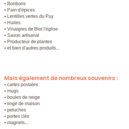
• Bonbons
• Pain d'épices
• Lentilles vertes du Puy
• Huiles
• Vinaigres de Blot l'église
• Savon artisanal
• Producteur de plantes
• et bien d'autres produits...
Mais
également
de
nombreux
souvenirs
:
• cartes postales
• mugs
• boules de neige
• linge de maison
• peluches
• portes clés
• magnets...