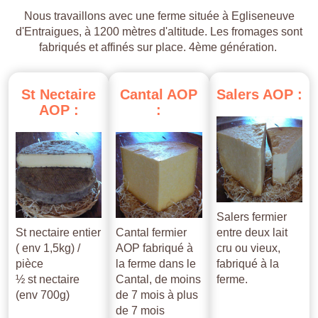
Nous travaillons avec une ferme située à Egliseneuve
d'Entraigues, à 1200 mètres d'altitude. Les fromages sont
fabriqués et affinés sur place. 4ème génération.
St
Nectaire
Cantal
AOP
Salers
AOP
:
AOP
:
:
Salers fermier
St nectaire entier
Cantal fermier
entre deux lait
( env 1,5kg) /
AOP fabriqué à
cru ou vieux,
pièce
la ferme dans le
fabriqué à la
½ st nectaire
Cantal, de moins
ferme.
(env 700g)
de 7 mois à plus
de 7 mois