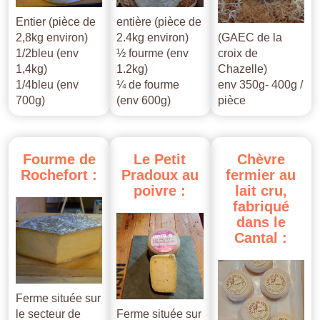
Entier (pièce de
entière (pièce de
2,8kg environ)
2.4kg environ)
(GAEC de la
1/2bleu (env
½ fourme (env
croix de
1,4kg)
1.2kg)
Chazelle)
1/4bleu (env
¼ de fourme
env 350g- 400g /
700g)
(env 600g)
pièce
Fourme
de
Le
Petit
Chèvre
Rochefort
:
Pradoux
au
fermier
au
poivre
:
lait
cru,
fabriqué
dans
le
Cantal
:
Ferme située sur
le secteur de
Ferme située sur