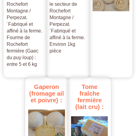
Rochefort
le secteur de
Montagne /
Rochefort
Perpezat.
Montagne /
¨Fabriqué et
Perpezat.
affiné à la ferme.
¨Fabriqué et
Fourme de
affiné à la ferme.
Rochefort
Environ 1kg
fermière (Gaec
pièce
du puy loup) :
entre 5 et 6 kg
Gaperon
Tome
(fromage
ail
fraîche
et
poivre)
:
fermière
(lait
cru)
: