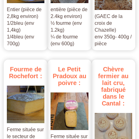
Entier (pièce de
entière (pièce de
2,8kg environ)
2.4kg environ)
(GAEC de la
1/2bleu (env
½ fourme (env
croix de
1,4kg)
1.2kg)
Chazelle)
1/4bleu (env
¼ de fourme
env 350g- 400g /
700g)
(env 600g)
pièce
Fourme
de
Le
Petit
Chèvre
Rochefort
:
Pradoux
au
fermier
au
poivre
:
lait
cru,
fabriqué
dans
le
Cantal
:
Ferme située sur
le secteur de
Ferme située sur