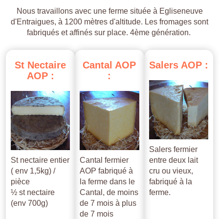
Nous travaillons avec une ferme située à Egliseneuve
d'Entraigues, à 1200 mètres d'altitude. Les fromages sont
fabriqués et affinés sur place. 4ème génération.
St
Nectaire
Cantal
AOP
Salers
AOP
:
AOP
:
:
Salers fermier
St nectaire entier
Cantal fermier
entre deux lait
( env 1,5kg) /
AOP fabriqué à
cru ou vieux,
pièce
la ferme dans le
fabriqué à la
½ st nectaire
Cantal, de moins
ferme.
(env 700g)
de 7 mois à plus
de 7 mois