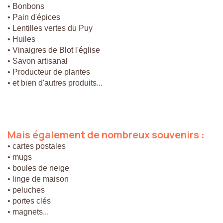
• Bonbons
• Pain d'épices
• Lentilles vertes du Puy
• Huiles
• Vinaigres de Blot l'église
• Savon artisanal
• Producteur de plantes
• et bien d'autres produits...
Mais
également
de
nombreux
souvenirs
:
• cartes postales
• mugs
• boules de neige
• linge de maison
• peluches
• portes clés
• magnets...