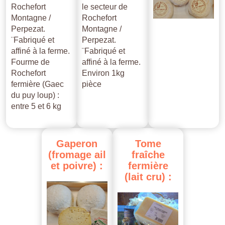
Rochefort
le secteur de
Montagne /
Rochefort
Perpezat.
Montagne /
¨Fabriqué et
Perpezat.
affiné à la ferme.
¨Fabriqué et
Fourme de
affiné à la ferme.
Rochefort
Environ 1kg
fermière (Gaec
pièce
du puy loup) :
entre 5 et 6 kg
Gaperon
Tome
(fromage
ail
fraîche
et
poivre)
:
fermière
(lait
cru)
: