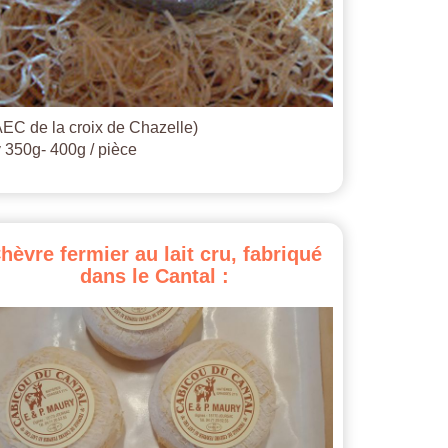
EC de la croix de Chazelle)
 350g- 400g / pièce
hèvre
fermier
au
lait
cru,
fabriqué
dans
le
Cantal
: