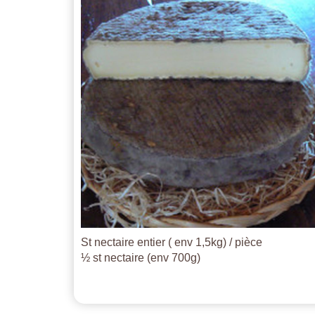
St nectaire entier ( env 1,5kg) / pièce
½ st nectaire (env 700g)