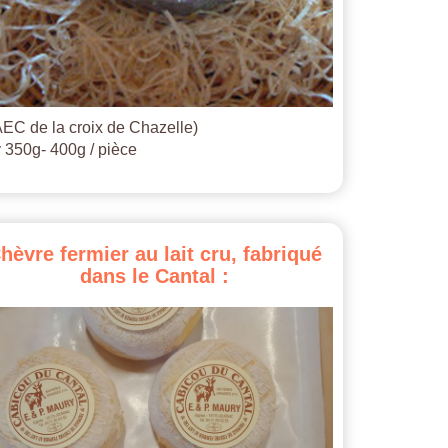
EC de la croix de Chazelle)
 350g- 400g / pièce
hèvre
fermier
au
lait
cru,
fabriqué
dans
le
Cantal
: