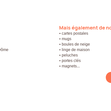
Mais
également
de
n
• cartes postales
• mugs
• boules de neige
 Dôme
• linge de maison
• peluches
• portes clés
• magnets...