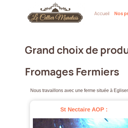
Accueil
Nos p
Grand
choix
de
produ
Fromages
Fermiers
Nous travaillons avec une ferme située à Eglisen
St
Nectaire
AOP
: