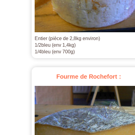
Entier (pièce de 2,8kg environ)
1/2bleu (env 1,4kg)
1/4bleu (env 700g)
Fourme
de
Rochefort
: