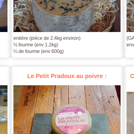
entière (pièce de 2.4kg environ)
(GA
½ fourme (env 1.2kg)
env
¼ de fourme (env 600g)
Le
Petit
Pradoux
au
poivre
:
C