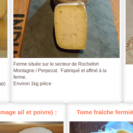
Ferme située sur le secteur de Rochefort
Montagne / Perpezat. ¨Fabriqué et affiné à la
ferme.
up)
Environ 1kg pièce
omage
ail
et
poivre)
:
Tome
fraîche
fermiè