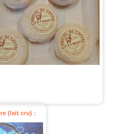
re
(lait
cru)
: