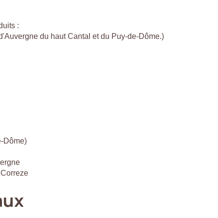
uits :
c d'Auvergne du haut Cantal et du Puy-de-Dôme.)
de-Dôme)
vergne
 Correze
aux