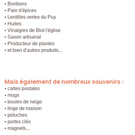
• Bonbons
• Pain d'épices
• Lentilles vertes du Puy
• Huiles
• Vinaigres de Blot l'église
• Savon artisanal
• Producteur de plantes
• et bien d'autres produits...
Mais
également
de
nombreux
souvenirs
:
• cartes postales
• mugs
• boules de neige
• linge de maison
• peluches
• portes clés
• magnets...