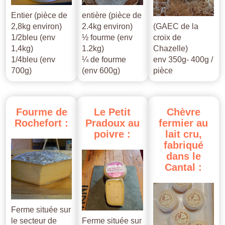
Entier (pièce de
entière (pièce de
2,8kg environ)
2.4kg environ)
(GAEC de la
1/2bleu (env
½ fourme (env
croix de
1,4kg)
1.2kg)
Chazelle)
1/4bleu (env
¼ de fourme
env 350g- 400g /
700g)
(env 600g)
pièce
Fourme
de
Le
Petit
Chèvre
Rochefort
:
Pradoux
au
fermier
au
poivre
:
lait
cru,
fabriqué
dans
le
Cantal
:
Ferme située sur
le secteur de
Ferme située sur