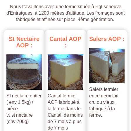
Nous travaillons avec une ferme située à Egliseneuve
d'Entraigues, à 1200 mètres d'altitude. Les fromages sont
fabriqués et affinés sur place. 4ème génération.
St
Nectaire
Cantal
AOP
Salers
AOP
:
AOP
:
:
Salers fermier
St nectaire entier
Cantal fermier
entre deux lait
( env 1,5kg) /
AOP fabriqué à
cru ou vieux,
pièce
la ferme dans le
fabriqué à la
½ st nectaire
Cantal, de moins
ferme.
(env 700g)
de 7 mois à plus
de 7 mois