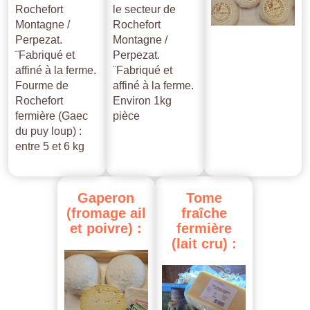
Rochefort
le secteur de
Montagne /
Rochefort
Perpezat.
Montagne /
¨Fabriqué et
Perpezat.
affiné à la ferme.
¨Fabriqué et
Fourme de
affiné à la ferme.
Rochefort
Environ 1kg
fermière (Gaec
pièce
du puy loup) :
entre 5 et 6 kg
Gaperon
Tome
(fromage
ail
fraîche
et
poivre)
:
fermière
(lait
cru)
: