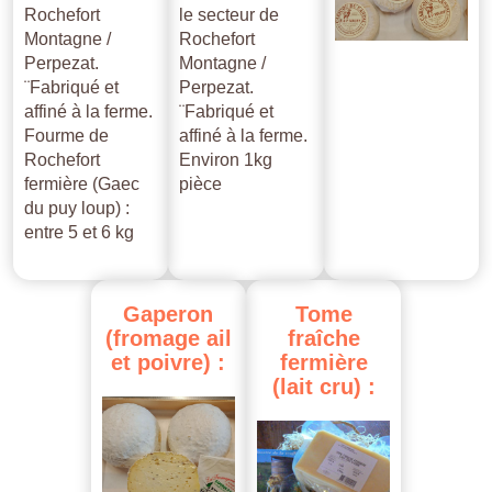
Rochefort
le secteur de
Montagne /
Rochefort
Perpezat.
Montagne /
¨Fabriqué et
Perpezat.
affiné à la ferme.
¨Fabriqué et
Fourme de
affiné à la ferme.
Rochefort
Environ 1kg
fermière (Gaec
pièce
du puy loup) :
entre 5 et 6 kg
Gaperon
Tome
(fromage
ail
fraîche
et
poivre)
:
fermière
(lait
cru)
: