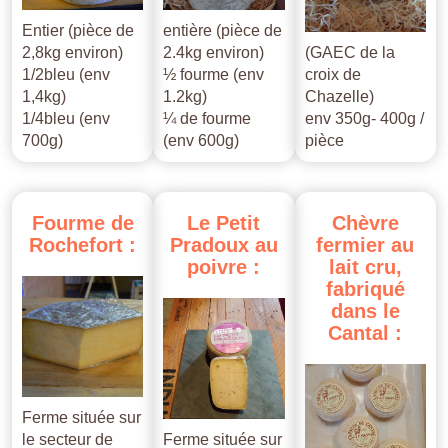
Entier (pièce de
entière (pièce de
2,8kg environ)
2.4kg environ)
(GAEC de la
1/2bleu (env
½ fourme (env
croix de
1,4kg)
1.2kg)
Chazelle)
1/4bleu (env
¼ de fourme
env 350g- 400g /
700g)
(env 600g)
pièce
Fourme
de
Le
Petit
Chèvre
Rochefort
:
Pradoux
au
fermier
au
poivre
:
lait
cru,
fabriqué
dans
le
Cantal
:
Ferme située sur
le secteur de
Ferme située sur