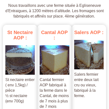
Nous travaillons avec une ferme située à Egliseneuve
d'Entraigues, à 1200 mètres d'altitude. Les fromages sont
fabriqués et affinés sur place. 4ème génération.
St
Nectaire
Cantal
AOP
Salers
AOP
:
AOP
:
:
Salers fermier
St nectaire entier
Cantal fermier
entre deux lait
( env 1,5kg) /
AOP fabriqué à
cru ou vieux,
pièce
la ferme dans le
fabriqué à la
½ st nectaire
Cantal, de moins
ferme.
(env 700g)
de 7 mois à plus
de 7 mois