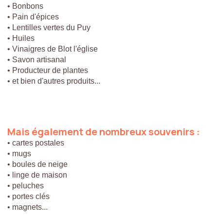
• Bonbons
• Pain d'épices
• Lentilles vertes du Puy
• Huiles
• Vinaigres de Blot l'église
• Savon artisanal
• Producteur de plantes
• et bien d'autres produits...
Mais
également
de
nombreux
souvenirs
:
• cartes postales
• mugs
• boules de neige
• linge de maison
• peluches
• portes clés
• magnets...