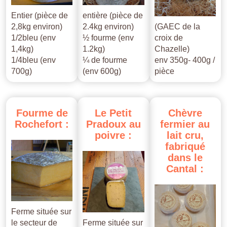
Entier (pièce de
entière (pièce de
2,8kg environ)
2.4kg environ)
(GAEC de la
1/2bleu (env
½ fourme (env
croix de
1,4kg)
1.2kg)
Chazelle)
1/4bleu (env
¼ de fourme
env 350g- 400g /
700g)
(env 600g)
pièce
Fourme
de
Le
Petit
Chèvre
Rochefort
:
Pradoux
au
fermier
au
poivre
:
lait
cru,
fabriqué
dans
le
Cantal
:
Ferme située sur
le secteur de
Ferme située sur