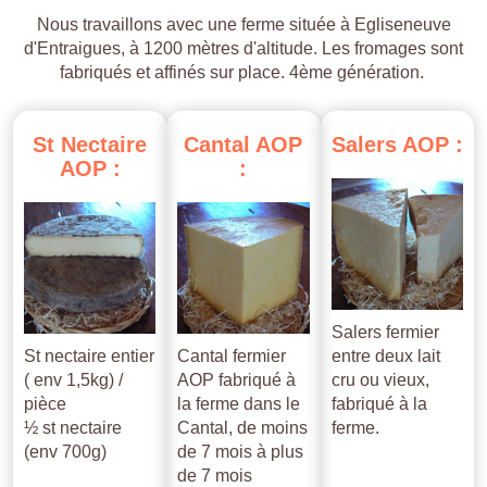
Nous travaillons avec une ferme située à Egliseneuve
d'Entraigues, à 1200 mètres d'altitude. Les fromages sont
fabriqués et affinés sur place. 4ème génération.
St
Nectaire
Cantal
AOP
Salers
AOP
:
AOP
:
:
Salers fermier
St nectaire entier
Cantal fermier
entre deux lait
( env 1,5kg) /
AOP fabriqué à
cru ou vieux,
pièce
la ferme dans le
fabriqué à la
½ st nectaire
Cantal, de moins
ferme.
(env 700g)
de 7 mois à plus
de 7 mois