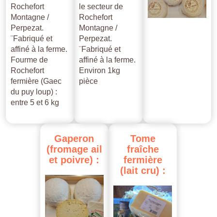
Rochefort
le secteur de
Montagne /
Rochefort
Perpezat.
Montagne /
¨Fabriqué et
Perpezat.
affiné à la ferme.
¨Fabriqué et
Fourme de
affiné à la ferme.
Rochefort
Environ 1kg
fermière (Gaec
pièce
du puy loup) :
entre 5 et 6 kg
Gaperon
Tome
(fromage
ail
fraîche
et
poivre)
:
fermière
(lait
cru)
: