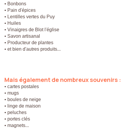
• Bonbons
• Pain d'épices
• Lentilles vertes du Puy
• Huiles
• Vinaigres de Blot l'église
• Savon artisanal
• Producteur de plantes
• et bien d'autres produits...
Mais
également
de
nombreux
souvenirs
:
• cartes postales
• mugs
• boules de neige
• linge de maison
• peluches
• portes clés
• magnets...