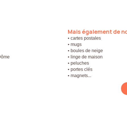
Mais
également
de
n
• cartes postales
• mugs
• boules de neige
 Dôme
• linge de maison
• peluches
• portes clés
• magnets...