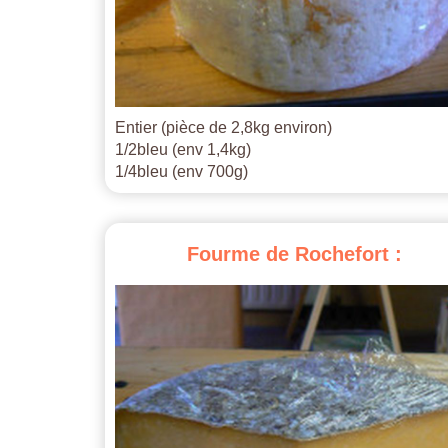
Entier (pièce de 2,8kg environ)
1/2bleu (env 1,4kg)
1/4bleu (env 700g)
Fourme
de
Rochefort
: