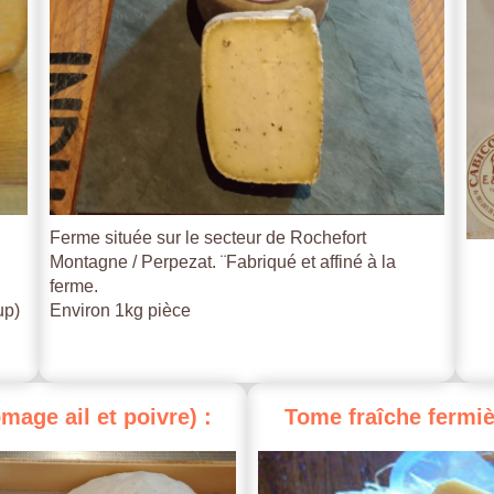
Ferme située sur le secteur de Rochefort
Montagne / Perpezat. ¨Fabriqué et affiné à la
ferme.
up)
Environ 1kg pièce
omage
ail
et
poivre)
:
Tome
fraîche
fermiè