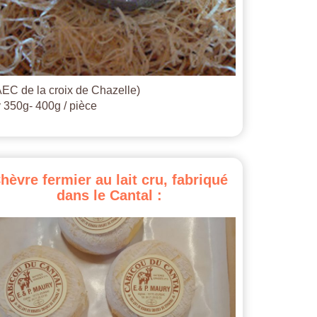
EC de la croix de Chazelle)
 350g- 400g / pièce
hèvre
fermier
au
lait
cru,
fabriqué
dans
le
Cantal
: