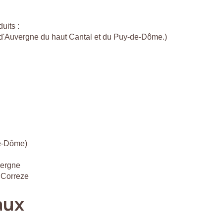
uits :
c d'Auvergne du haut Cantal et du Puy-de-Dôme.)
de-Dôme)
vergne
 Correze
aux