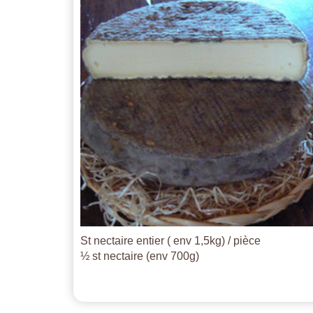
St nectaire entier ( env 1,5kg) / pièce
½ st nectaire (env 700g)