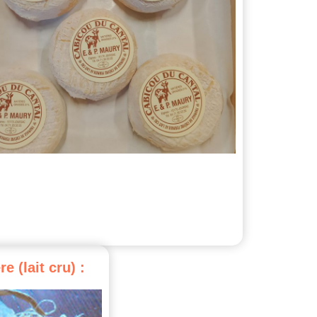
re
(lait
cru)
: