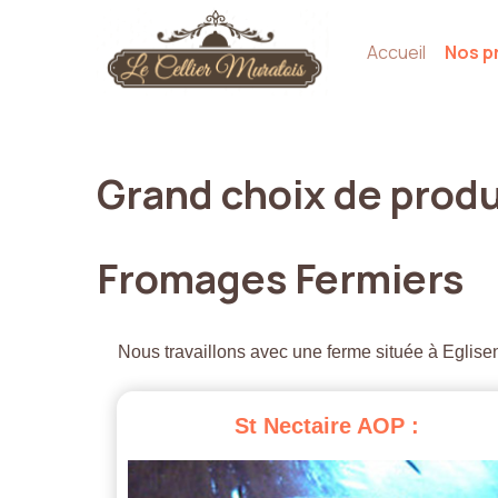
Accueil
Nos p
Grand
choix
de
produ
Fromages
Fermiers
Nous travaillons avec une ferme située à Eglisen
St
Nectaire
AOP
: