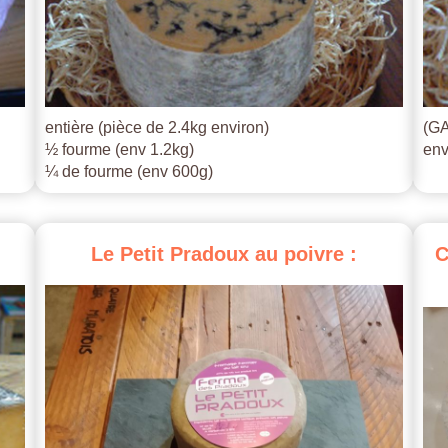
entière (pièce de 2.4kg environ)
(GA
½ fourme (env 1.2kg)
env
¼ de fourme (env 600g)
Le
Petit
Pradoux
au
poivre
:
C