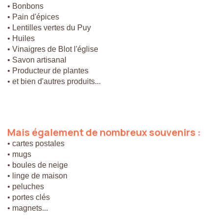
• Bonbons
• Pain d'épices
• Lentilles vertes du Puy
• Huiles
• Vinaigres de Blot l'église
• Savon artisanal
• Producteur de plantes
• et bien d'autres produits...
Mais
également
de
nombreux
souvenirs
:
• cartes postales
• mugs
• boules de neige
• linge de maison
• peluches
• portes clés
• magnets...