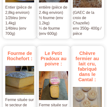
Entier (pièce de
entière (pièce de
2,8kg environ)
2.4kg environ)
(GAEC de la
1/2bleu (env
½ fourme (env
croix de
1,4kg)
1.2kg)
Chazelle)
1/4bleu (env
¼ de fourme
env 350g- 400g /
700g)
(env 600g)
pièce
Fourme
de
Le
Petit
Chèvre
Rochefort
:
Pradoux
au
fermier
au
poivre
:
lait
cru,
fabriqué
dans
le
Cantal
:
Ferme située sur
le secteur de
Ferme située sur