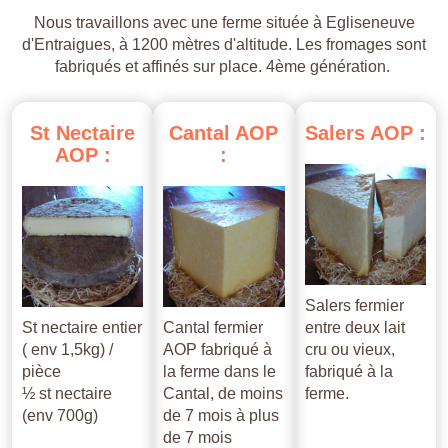
Nous travaillons avec une ferme située à Egliseneuve
d'Entraigues, à 1200 mètres d'altitude. Les fromages sont
fabriqués et affinés sur place. 4ème génération.
St
Nectaire
Cantal
AOP
Salers
AOP
:
AOP
:
:
Salers fermier
St nectaire entier
Cantal fermier
entre deux lait
( env 1,5kg) /
AOP fabriqué à
cru ou vieux,
pièce
la ferme dans le
fabriqué à la
½ st nectaire
Cantal, de moins
ferme.
(env 700g)
de 7 mois à plus
de 7 mois