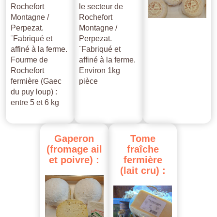
Rochefort
le secteur de
Montagne /
Rochefort
Perpezat.
Montagne /
¨Fabriqué et
Perpezat.
affiné à la ferme.
¨Fabriqué et
Fourme de
affiné à la ferme.
Rochefort
Environ 1kg
fermière (Gaec
pièce
du puy loup) :
entre 5 et 6 kg
Gaperon
Tome
(fromage
ail
fraîche
et
poivre)
:
fermière
(lait
cru)
: