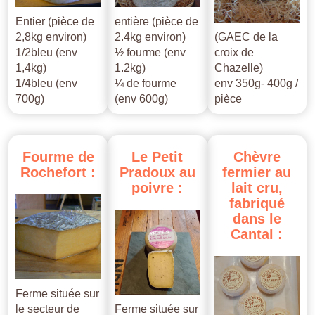
Entier (pièce de
entière (pièce de
2,8kg environ)
2.4kg environ)
(GAEC de la
1/2bleu (env
½ fourme (env
croix de
1,4kg)
1.2kg)
Chazelle)
1/4bleu (env
¼ de fourme
env 350g- 400g /
700g)
(env 600g)
pièce
Fourme
de
Le
Petit
Chèvre
Rochefort
:
Pradoux
au
fermier
au
poivre
:
lait
cru,
fabriqué
dans
le
Cantal
:
Ferme située sur
le secteur de
Ferme située sur