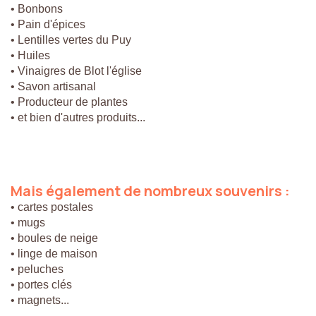
• Bonbons
• Pain d'épices
• Lentilles vertes du Puy
• Huiles
• Vinaigres de Blot l'église
• Savon artisanal
• Producteur de plantes
• et bien d'autres produits...
Mais
également
de
nombreux
souvenirs
:
• cartes postales
• mugs
• boules de neige
• linge de maison
• peluches
• portes clés
• magnets...