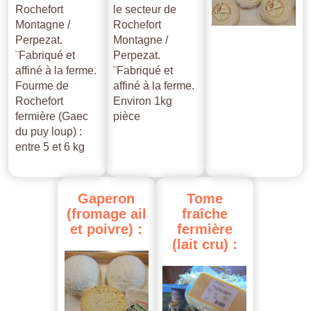
Rochefort
le secteur de
Montagne /
Rochefort
Perpezat.
Montagne /
¨Fabriqué et
Perpezat.
affiné à la ferme.
¨Fabriqué et
Fourme de
affiné à la ferme.
Rochefort
Environ 1kg
fermière (Gaec
pièce
du puy loup) :
entre 5 et 6 kg
Gaperon
Tome
(fromage
ail
fraîche
et
poivre)
:
fermière
(lait
cru)
: