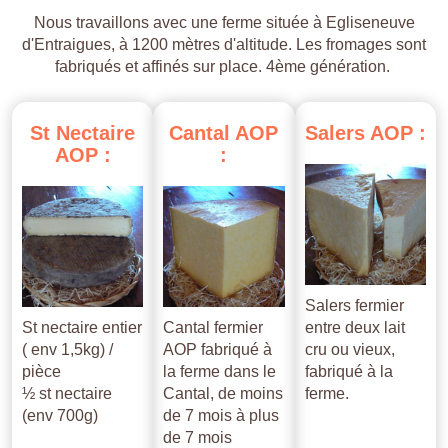
Nous travaillons avec une ferme située à Egliseneuve
d'Entraigues, à 1200 mètres d'altitude. Les fromages sont
fabriqués et affinés sur place. 4ème génération.
St
Nectaire
Cantal
AOP
Salers
AOP
:
AOP
:
:
Salers fermier
St nectaire entier
Cantal fermier
entre deux lait
( env 1,5kg) /
AOP fabriqué à
cru ou vieux,
pièce
la ferme dans le
fabriqué à la
½ st nectaire
Cantal, de moins
ferme.
(env 700g)
de 7 mois à plus
de 7 mois