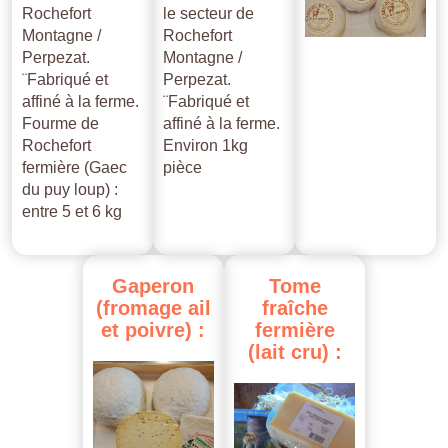
Rochefort
le secteur de
Montagne /
Rochefort
Perpezat.
Montagne /
¨Fabriqué et
Perpezat.
affiné à la ferme.
¨Fabriqué et
Fourme de
affiné à la ferme.
Rochefort
Environ 1kg
fermière (Gaec
pièce
du puy loup) :
entre 5 et 6 kg
Gaperon
Tome
(fromage
ail
fraîche
et
poivre)
:
fermière
(lait
cru)
: