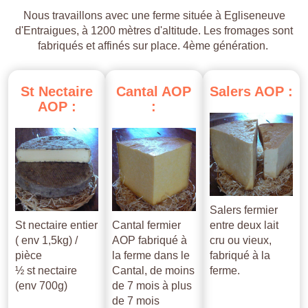
Nous travaillons avec une ferme située à Egliseneuve
d'Entraigues, à 1200 mètres d'altitude. Les fromages sont
fabriqués et affinés sur place. 4ème génération.
St
Nectaire
Cantal
AOP
Salers
AOP
:
AOP
:
:
Salers fermier
St nectaire entier
Cantal fermier
entre deux lait
( env 1,5kg) /
AOP fabriqué à
cru ou vieux,
pièce
la ferme dans le
fabriqué à la
½ st nectaire
Cantal, de moins
ferme.
(env 700g)
de 7 mois à plus
de 7 mois