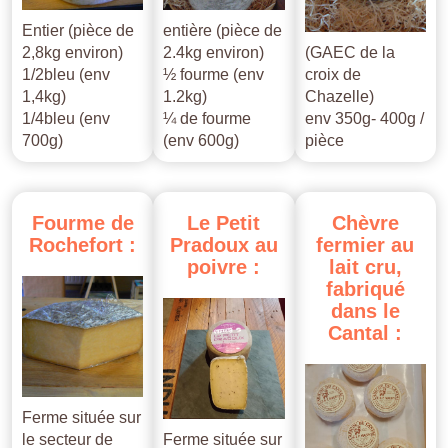
Entier (pièce de
entière (pièce de
2,8kg environ)
2.4kg environ)
(GAEC de la
1/2bleu (env
½ fourme (env
croix de
1,4kg)
1.2kg)
Chazelle)
1/4bleu (env
¼ de fourme
env 350g- 400g /
700g)
(env 600g)
pièce
Fourme
de
Le
Petit
Chèvre
Rochefort
:
Pradoux
au
fermier
au
poivre
:
lait
cru,
fabriqué
dans
le
Cantal
:
Ferme située sur
le secteur de
Ferme située sur