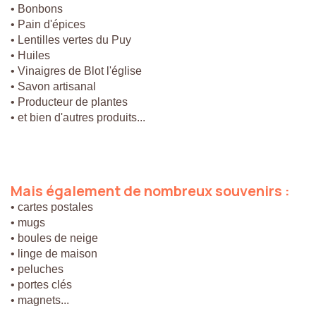
• Bonbons
• Pain d'épices
• Lentilles vertes du Puy
• Huiles
• Vinaigres de Blot l'église
• Savon artisanal
• Producteur de plantes
• et bien d'autres produits...
Mais
également
de
nombreux
souvenirs
:
• cartes postales
• mugs
• boules de neige
• linge de maison
• peluches
• portes clés
• magnets...