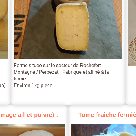
Ferme située sur le secteur de Rochefort
Montagne / Perpezat. ¨Fabriqué et affiné à la
ferme.
up)
Environ 1kg pièce
omage
ail
et
poivre)
:
Tome
fraîche
fermiè