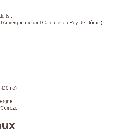
uits :
c d'Auvergne du haut Cantal et du Puy-de-Dôme.)
de-Dôme)
vergne
 Correze
aux