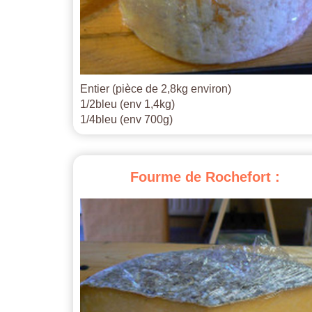
Entier (pièce de 2,8kg environ)
1/2bleu (env 1,4kg)
1/4bleu (env 700g)
Fourme
de
Rochefort
: