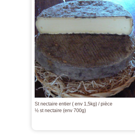
St nectaire entier ( env 1,5kg) / pièce
½ st nectaire (env 700g)