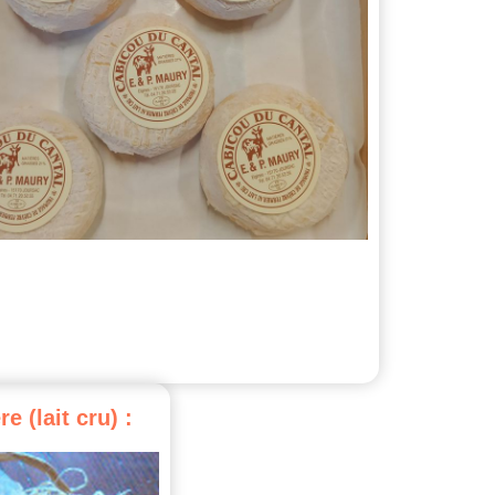
re
(lait
cru)
: