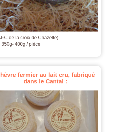
EC de la croix de Chazelle)
 350g- 400g / pièce
hèvre
fermier
au
lait
cru,
fabriqué
dans
le
Cantal
: