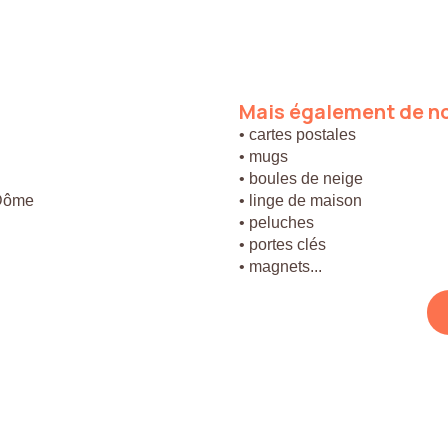
Mais
également
de
n
• cartes postales
• mugs
• boules de neige
 Dôme
• linge de maison
• peluches
• portes clés
• magnets...