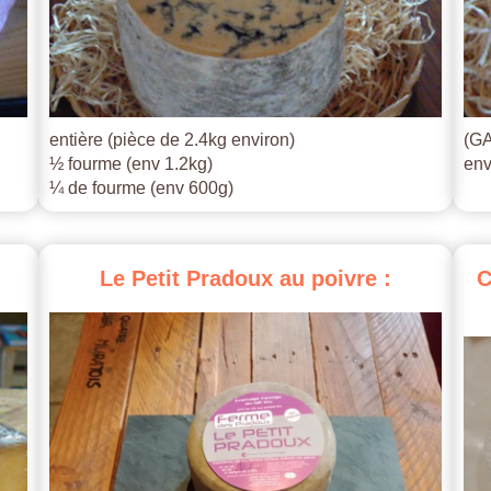
entière (pièce de 2.4kg environ)
(GA
½ fourme (env 1.2kg)
env
¼ de fourme (env 600g)
Le
Petit
Pradoux
au
poivre
:
C