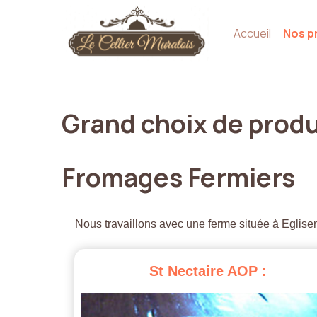
Accueil
Nos p
Grand
choix
de
produ
Fromages
Fermiers
Nous travaillons avec une ferme située à Eglisen
St
Nectaire
AOP
: