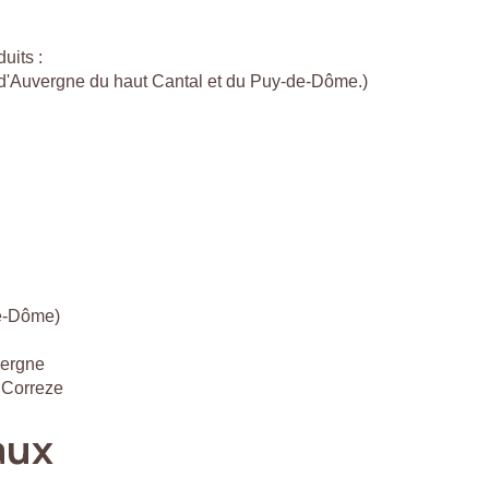
uits :
c d'Auvergne du haut Cantal et du Puy-de-Dôme.)
de-Dôme)
vergne
 Correze
aux