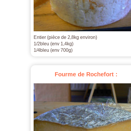
Entier (pièce de 2,8kg environ)
1/2bleu (env 1,4kg)
1/4bleu (env 700g)
Fourme
de
Rochefort
: