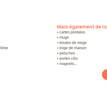
Mais
également
de
n
• cartes postales
• mugs
• boules de neige
 Dôme
• linge de maison
• peluches
• portes clés
• magnets...