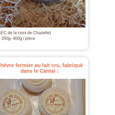
EC de la croix de Chazelle)
 350g- 400g / pièce
hèvre
fermier
au
lait
cru,
fabriqué
dans
le
Cantal
: