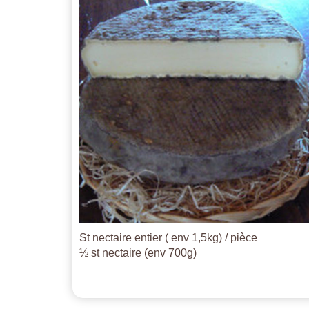
St nectaire entier ( env 1,5kg) / pièce
½ st nectaire (env 700g)