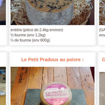
entière (pièce de 2.4kg environ)
(GA
½ fourme (env 1.2kg)
env
¼ de fourme (env 600g)
Le
Petit
Pradoux
au
poivre
:
C