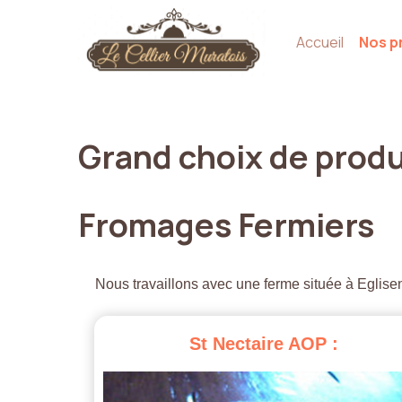
Accueil
Nos p
Grand
choix
de
produ
Fromages
Fermiers
Nous travaillons avec une ferme située à Eglisen
St
Nectaire
AOP
: