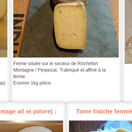
Ferme située sur le secteur de Rochefort
Montagne / Perpezat. ¨Fabriqué et affiné à la
ferme.
up)
Environ 1kg pièce
omage
ail
et
poivre)
:
Tome
fraîche
fermiè