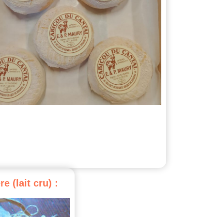
re
(lait
cru)
: