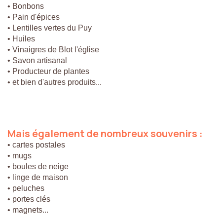
• Bonbons
• Pain d'épices
• Lentilles vertes du Puy
• Huiles
• Vinaigres de Blot l'église
• Savon artisanal
• Producteur de plantes
• et bien d'autres produits...
Mais
également
de
nombreux
souvenirs
:
• cartes postales
• mugs
• boules de neige
• linge de maison
• peluches
• portes clés
• magnets...