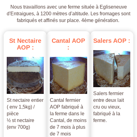
Nous travaillons avec une ferme située à Egliseneuve
d'Entraigues, à 1200 mètres d'altitude. Les fromages sont
fabriqués et affinés sur place. 4ème génération.
St
Nectaire
Cantal
AOP
Salers
AOP
:
AOP
:
:
Salers fermier
St nectaire entier
Cantal fermier
entre deux lait
( env 1,5kg) /
AOP fabriqué à
cru ou vieux,
pièce
la ferme dans le
fabriqué à la
½ st nectaire
Cantal, de moins
ferme.
(env 700g)
de 7 mois à plus
de 7 mois