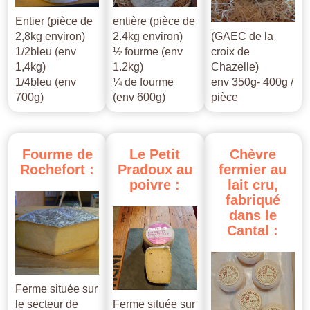
Entier (pièce de
entière (pièce de
2,8kg environ)
2.4kg environ)
(GAEC de la
1/2bleu (env
½ fourme (env
croix de
1,4kg)
1.2kg)
Chazelle)
1/4bleu (env
¼ de fourme
env 350g- 400g /
700g)
(env 600g)
pièce
Fourme
de
Le
Petit
Chèvre
Rochefort
:
Pradoux
au
fermier
au
poivre
:
lait
cru,
fabriqué
dans
le
Cantal
:
Ferme située sur
le secteur de
Ferme située sur