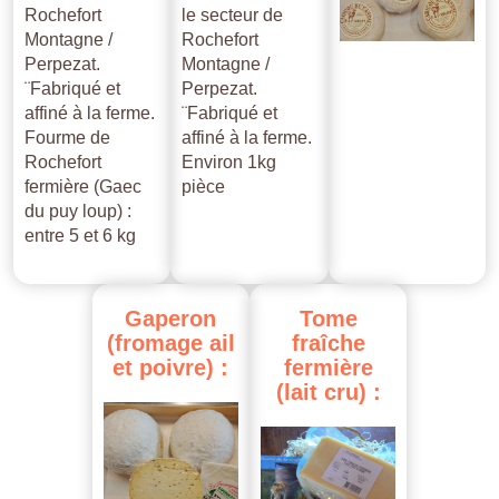
Rochefort
le secteur de
Montagne /
Rochefort
Perpezat.
Montagne /
¨Fabriqué et
Perpezat.
affiné à la ferme.
¨Fabriqué et
Fourme de
affiné à la ferme.
Rochefort
Environ 1kg
fermière (Gaec
pièce
du puy loup) :
entre 5 et 6 kg
Gaperon
Tome
(fromage
ail
fraîche
et
poivre)
:
fermière
(lait
cru)
: