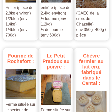
Entier (pièce de
entière (pièce de
2,8kg environ)
2.4kg environ)
(GAEC de la
1/2bleu (env
½ fourme (env
croix de
1,4kg)
1.2kg)
Chazelle)
1/4bleu (env
¼ de fourme
env 350g- 400g /
700g)
(env 600g)
pièce
Fourme
de
Le
Petit
Chèvre
Rochefort
:
Pradoux
au
fermier
au
poivre
:
lait
cru,
fabriqué
dans
le
Cantal
:
Ferme située sur
le secteur de
Ferme située sur