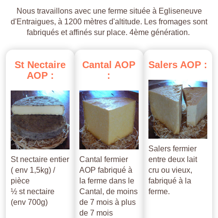
Nous travaillons avec une ferme située à Egliseneuve
d'Entraigues, à 1200 mètres d'altitude. Les fromages sont
fabriqués et affinés sur place. 4ème génération.
St
Nectaire
Cantal
AOP
Salers
AOP
:
AOP
:
:
Salers fermier
St nectaire entier
Cantal fermier
entre deux lait
( env 1,5kg) /
AOP fabriqué à
cru ou vieux,
pièce
la ferme dans le
fabriqué à la
½ st nectaire
Cantal, de moins
ferme.
(env 700g)
de 7 mois à plus
de 7 mois