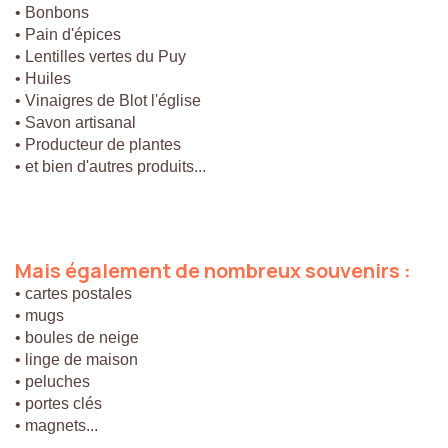
• Bonbons
• Pain d'épices
• Lentilles vertes du Puy
• Huiles
• Vinaigres de Blot l'église
• Savon artisanal
• Producteur de plantes
• et bien d'autres produits...
Mais
également
de
nombreux
souvenirs
:
• cartes postales
• mugs
• boules de neige
• linge de maison
• peluches
• portes clés
• magnets...