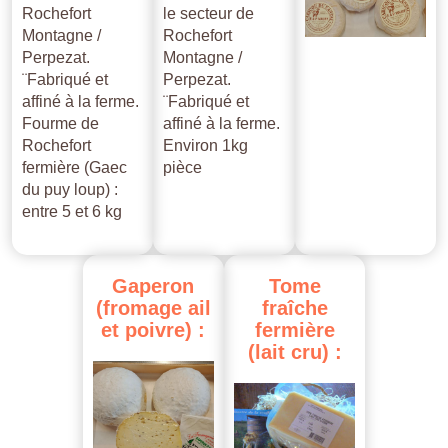
Rochefort
le secteur de
Montagne /
Rochefort
Perpezat.
Montagne /
¨Fabriqué et
Perpezat.
affiné à la ferme.
¨Fabriqué et
Fourme de
affiné à la ferme.
Rochefort
Environ 1kg
fermière (Gaec
pièce
du puy loup) :
entre 5 et 6 kg
Gaperon
Tome
(fromage
ail
fraîche
et
poivre)
:
fermière
(lait
cru)
: