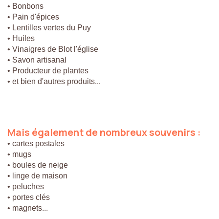
• Bonbons
• Pain d'épices
• Lentilles vertes du Puy
• Huiles
• Vinaigres de Blot l'église
• Savon artisanal
• Producteur de plantes
• et bien d'autres produits...
Mais
également
de
nombreux
souvenirs
:
• cartes postales
• mugs
• boules de neige
• linge de maison
• peluches
• portes clés
• magnets...