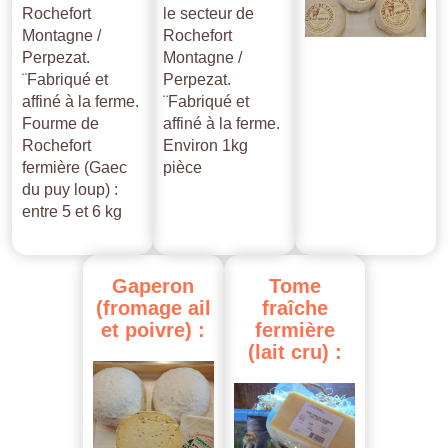
Rochefort
le secteur de
Montagne /
Rochefort
Perpezat.
Montagne /
¨Fabriqué et
Perpezat.
affiné à la ferme.
¨Fabriqué et
Fourme de
affiné à la ferme.
Rochefort
Environ 1kg
fermière (Gaec
pièce
du puy loup) :
entre 5 et 6 kg
Gaperon
Tome
(fromage
ail
fraîche
et
poivre)
:
fermière
(lait
cru)
: