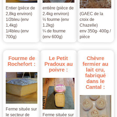
Entier (pièce de
entière (pièce de
2,8kg environ)
2.4kg environ)
(GAEC de la
1/2bleu (env
½ fourme (env
croix de
1,4kg)
1.2kg)
Chazelle)
1/4bleu (env
¼ de fourme
env 350g- 400g /
700g)
(env 600g)
pièce
Fourme
de
Le
Petit
Chèvre
Rochefort
:
Pradoux
au
fermier
au
poivre
:
lait
cru,
fabriqué
dans
le
Cantal
:
Ferme située sur
le secteur de
Ferme située sur