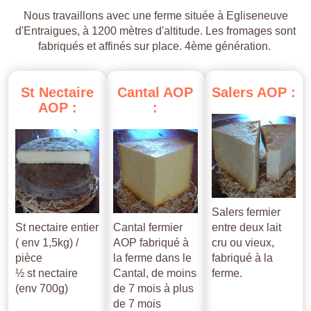
Nous travaillons avec une ferme située à Egliseneuve
d'Entraigues, à 1200 mètres d'altitude. Les fromages sont
fabriqués et affinés sur place. 4ème génération.
St
Nectaire
Cantal
AOP
Salers
AOP
:
AOP
:
:
Salers fermier
St nectaire entier
Cantal fermier
entre deux lait
( env 1,5kg) /
AOP fabriqué à
cru ou vieux,
pièce
la ferme dans le
fabriqué à la
½ st nectaire
Cantal, de moins
ferme.
(env 700g)
de 7 mois à plus
de 7 mois