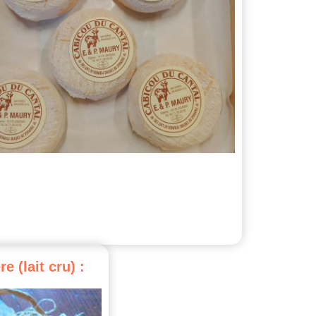
re
(lait
cru)
: