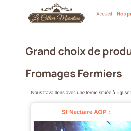
Accueil
Nos p
Grand
choix
de
produ
Fromages
Fermiers
Nous travaillons avec une ferme située à Eglisen
St
Nectaire
AOP
: