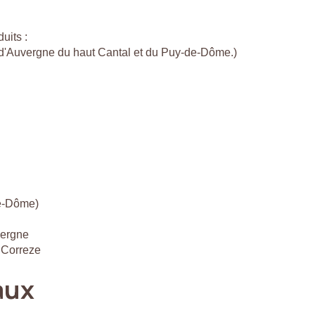
uits :
c d'Auvergne du haut Cantal et du Puy-de-Dôme.)
de-Dôme)
vergne
 Correze
aux