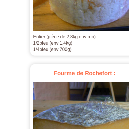
Entier (pièce de 2,8kg environ)
1/2bleu (env 1,4kg)
1/4bleu (env 700g)
Fourme
de
Rochefort
: