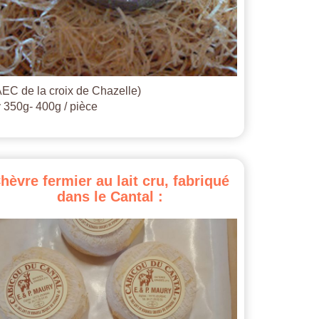
EC de la croix de Chazelle)
 350g- 400g / pièce
hèvre
fermier
au
lait
cru,
fabriqué
dans
le
Cantal
: