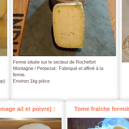
Ferme située sur le secteur de Rochefort
Montagne / Perpezat. ¨Fabriqué et affiné à la
ferme.
up)
Environ 1kg pièce
omage
ail
et
poivre)
:
Tome
fraîche
fermiè