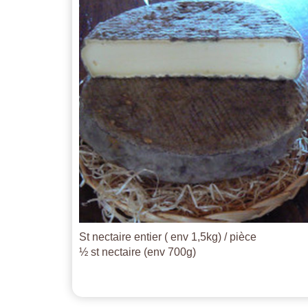
St nectaire entier ( env 1,5kg) / pièce
½ st nectaire (env 700g)