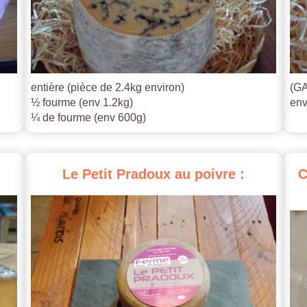
entière (pièce de 2.4kg environ)
(GA
½ fourme (env 1.2kg)
env
¼ de fourme (env 600g)
Le
Petit
Pradoux
au
poivre
:
C