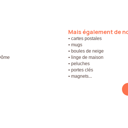
Mais
également
de
n
• cartes postales
• mugs
• boules de neige
 Dôme
• linge de maison
• peluches
• portes clés
• magnets...