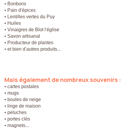
• Bonbons
• Pain d'épices
• Lentilles vertes du Puy
• Huiles
• Vinaigres de Blot l'église
• Savon artisanal
• Producteur de plantes
• et bien d'autres produits...
Mais
également
de
nombreux
souvenirs
:
• cartes postales
• mugs
• boules de neige
• linge de maison
• peluches
• portes clés
• magnets...