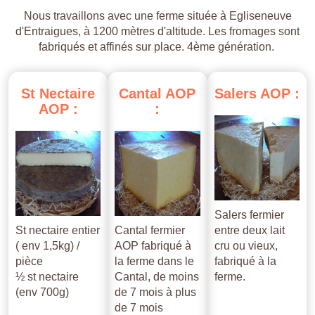
Nous travaillons avec une ferme située à Egliseneuve
d'Entraigues, à 1200 mètres d'altitude. Les fromages sont
fabriqués et affinés sur place. 4ème génération.
St
Nectaire
Cantal
AOP
Salers
AOP
:
AOP
:
:
Salers fermier
St nectaire entier
Cantal fermier
entre deux lait
( env 1,5kg) /
AOP fabriqué à
cru ou vieux,
pièce
la ferme dans le
fabriqué à la
½ st nectaire
Cantal, de moins
ferme.
(env 700g)
de 7 mois à plus
de 7 mois