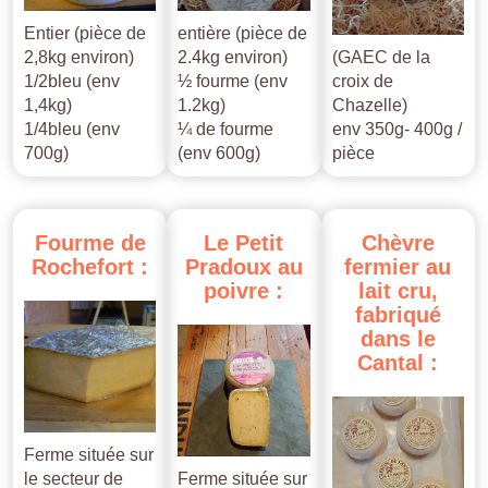
Entier (pièce de
entière (pièce de
2,8kg environ)
2.4kg environ)
(GAEC de la
1/2bleu (env
½ fourme (env
croix de
1,4kg)
1.2kg)
Chazelle)
1/4bleu (env
¼ de fourme
env 350g- 400g /
700g)
(env 600g)
pièce
Fourme
de
Le
Petit
Chèvre
Rochefort
:
Pradoux
au
fermier
au
poivre
:
lait
cru,
fabriqué
dans
le
Cantal
:
Ferme située sur
le secteur de
Ferme située sur