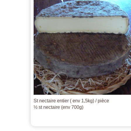
St nectaire entier ( env 1,5kg) / pièce
½ st nectaire (env 700g)