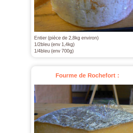
Entier (pièce de 2,8kg environ)
1/2bleu (env 1,4kg)
1/4bleu (env 700g)
Fourme
de
Rochefort
: