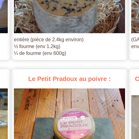
entière (pièce de 2.4kg environ)
(GA
½ fourme (env 1.2kg)
env
¼ de fourme (env 600g)
Le
Petit
Pradoux
au
poivre
:
C