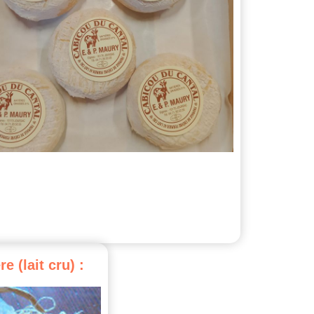
re
(lait
cru)
: