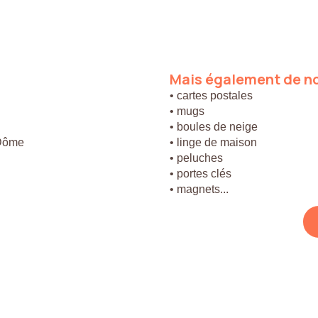
Mais
également
de
n
• cartes postales
• mugs
• boules de neige
 Dôme
• linge de maison
• peluches
• portes clés
• magnets...