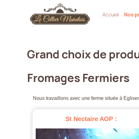
Accueil
Nos p
Grand
choix
de
produ
Fromages
Fermiers
Nous travaillons avec une ferme située à Eglisen
St
Nectaire
AOP
: