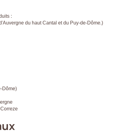
uits :
c d'Auvergne du haut Cantal et du Puy-de-Dôme.)
de-Dôme)
vergne
 Correze
aux