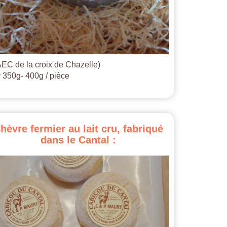
EC de la croix de Chazelle)
 350g- 400g / pièce
hèvre
fermier
au
lait
cru,
fabriqué
dans
le
Cantal
: