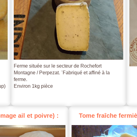
Ferme située sur le secteur de Rochefort
Montagne / Perpezat. ¨Fabriqué et affiné à la
ferme.
up)
Environ 1kg pièce
omage
ail
et
poivre)
:
Tome
fraîche
fermiè