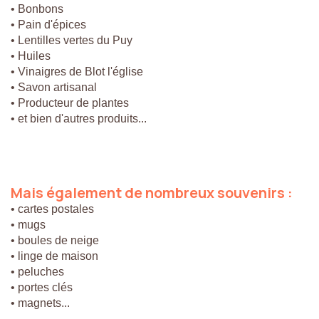
• Bonbons
• Pain d'épices
• Lentilles vertes du Puy
• Huiles
• Vinaigres de Blot l'église
• Savon artisanal
• Producteur de plantes
• et bien d'autres produits...
Mais
également
de
nombreux
souvenirs
:
• cartes postales
• mugs
• boules de neige
• linge de maison
• peluches
• portes clés
• magnets...