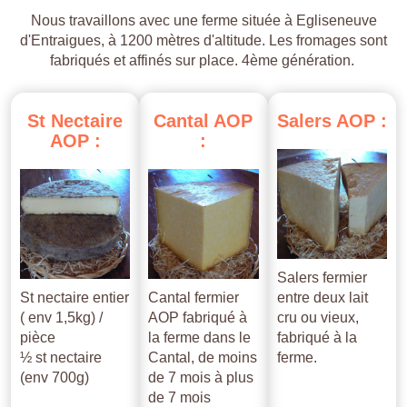
Nous travaillons avec une ferme située à Egliseneuve
d'Entraigues, à 1200 mètres d'altitude. Les fromages sont
fabriqués et affinés sur place. 4ème génération.
St
Nectaire
Cantal
AOP
Salers
AOP
:
AOP
:
:
Salers fermier
St nectaire entier
Cantal fermier
entre deux lait
( env 1,5kg) /
AOP fabriqué à
cru ou vieux,
pièce
la ferme dans le
fabriqué à la
½ st nectaire
Cantal, de moins
ferme.
(env 700g)
de 7 mois à plus
de 7 mois