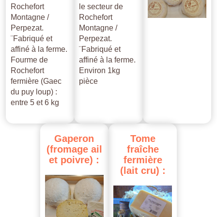
Rochefort
le secteur de
Montagne /
Rochefort
Perpezat.
Montagne /
¨Fabriqué et
Perpezat.
affiné à la ferme.
¨Fabriqué et
Fourme de
affiné à la ferme.
Rochefort
Environ 1kg
fermière (Gaec
pièce
du puy loup) :
entre 5 et 6 kg
Gaperon
Tome
(fromage
ail
fraîche
et
poivre)
:
fermière
(lait
cru)
: