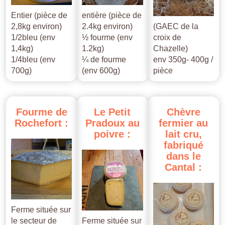
Entier (pièce de
entière (pièce de
2,8kg environ)
2.4kg environ)
(GAEC de la
1/2bleu (env
½ fourme (env
croix de
1,4kg)
1.2kg)
Chazelle)
1/4bleu (env
¼ de fourme
env 350g- 400g /
700g)
(env 600g)
pièce
Fourme
de
Le
Petit
Chèvre
Rochefort
:
Pradoux
au
fermier
au
poivre
:
lait
cru,
fabriqué
dans
le
Cantal
:
Ferme située sur
le secteur de
Ferme située sur