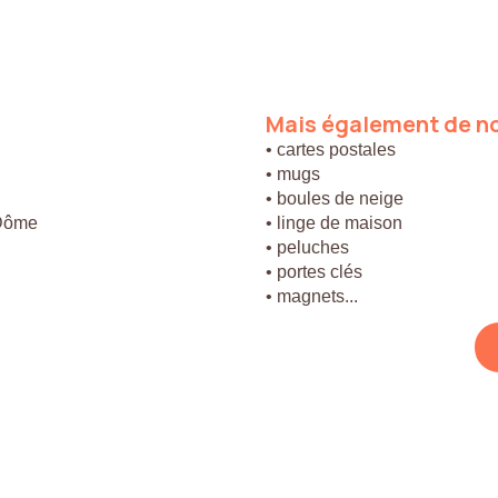
Mais
également
de
n
• cartes postales
• mugs
• boules de neige
 Dôme
• linge de maison
• peluches
• portes clés
• magnets...