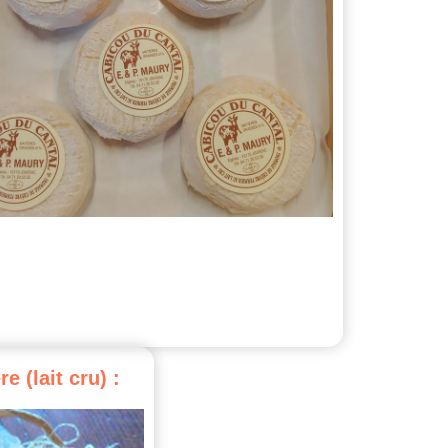
re
(lait
cru)
: