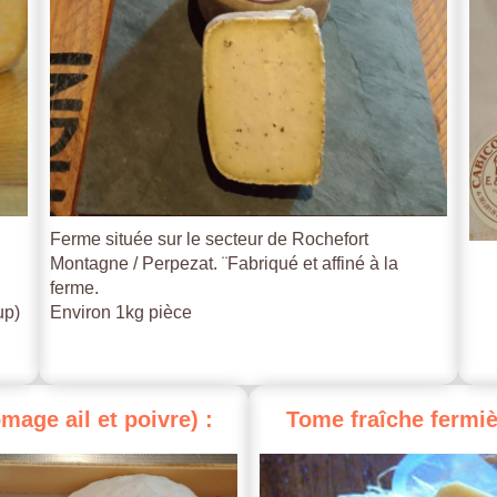
Ferme située sur le secteur de Rochefort
Montagne / Perpezat. ¨Fabriqué et affiné à la
ferme.
up)
Environ 1kg pièce
omage
ail
et
poivre)
:
Tome
fraîche
fermiè