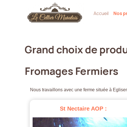
Accueil
Nos p
Grand
choix
de
produ
Fromages
Fermiers
Nous travaillons avec une ferme située à Eglisen
St
Nectaire
AOP
: