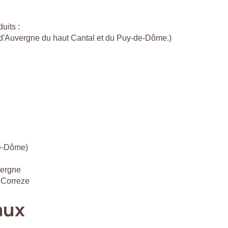
uits :
c d'Auvergne du haut Cantal et du Puy-de-Dôme.)
de-Dôme)
vergne
 Correze
aux