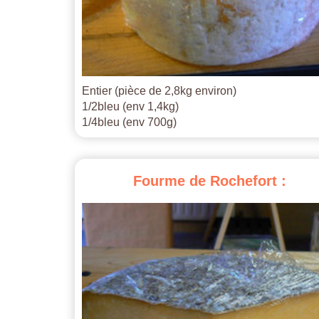
Entier (pièce de 2,8kg environ)
1/2bleu (env 1,4kg)
1/4bleu (env 700g)
Fourme
de
Rochefort
: