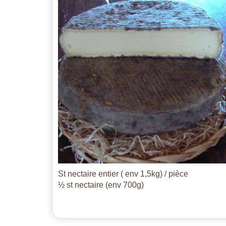
St nectaire entier ( env 1,5kg) / pièce
½ st nectaire (env 700g)