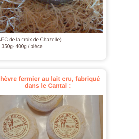
EC de la croix de Chazelle)
 350g- 400g / pièce
hèvre
fermier
au
lait
cru,
fabriqué
dans
le
Cantal
: