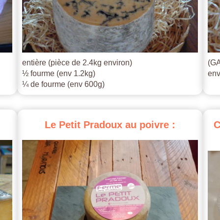
entière (pièce de 2.4kg environ)
(GA
½ fourme (env 1.2kg)
env
¼ de fourme (env 600g)
Le
Petit
Pradoux
au
poivre
:
C